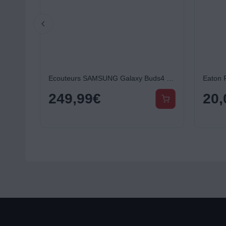
Multiprise USB BELKIN 8 prises parafoudres + 2 USB
Ecouteurs SAMSUNG Galaxy Buds4 Pro Blanc
Eaton Pr
249,99
€
20,