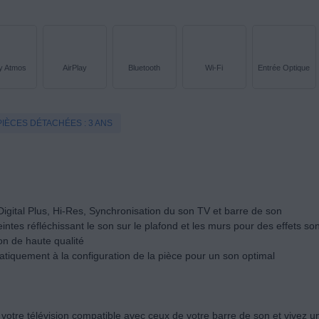
y Atmos
AirPlay
Bluetooth
Wi-Fi
Entrée Optique
PIÈCES DÉTACHÉES : 3 ANS
igital Plus, Hi-Res, Synchronisation du son TV et barre de son
ntes réfléchissant le son sur le plafond et les murs pour des effets so
son de haute qualité
atiquement à la configuration de la pièce pour un son optimal
 votre télévision compatible avec ceux de votre barre de son et vivez 