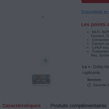
Disponibilité e
Les points c
Wi-Fi, Air
Connect, T
Connexion(
Caisson san
LxHxP ence
Traitement 
Res, Synchr
Le + :
Dolby At
captivante.
Services
Garantie 2
Caractéristiques
Produits complémentaires