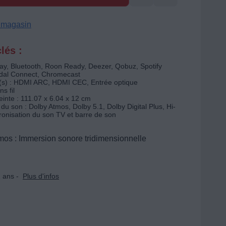
n magasin
lés :
Play, Bluetooth, Roon Ready, Deezer, Qobuz, Spotify
idal Connect, Chromecast
s) : HDMI ARC, HDMI CEC, Entrée optique
s fil
inte : 111.07 x 6.04 x 12 cm
du son : Dolby Atmos, Dolby 5.1, Dolby Digital Plus, Hi-
onisation du son TV et barre de son
mos : Immersion sonore tridimensionnelle
 ans -
Plus d'infos