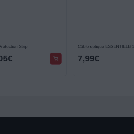
otection Strip
Câble optique ESSENTIELB 1
05
€
7,99
€