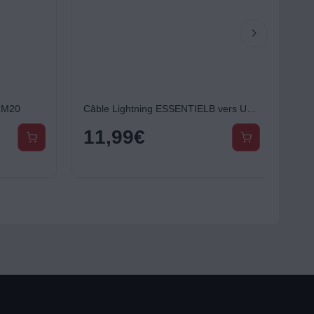
M20
Câble Lightning ESSENTIELB vers USB 1M certifié Apple Blanc compatible iPhone 14 13 12 Pro Max et iPad
11,99
€