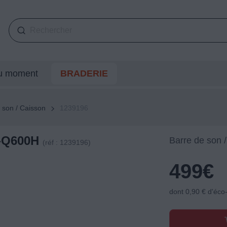
du moment
BRADERIE
 son / Caisson
1239196
-Q600H
Barre de son 
(réf : 1239196)
499
€
dont 0,90 € d'éco