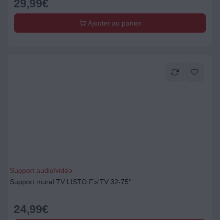
29,99
€
Ajouter au panier
Support audio/vidéo
Support mural TV LISTO Fix'TV 32-75''
24,99
€