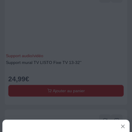
Support audio/vidéo
Support mural TV LISTO Fixe TV 13-32''
24,99
€
Ajouter au panier