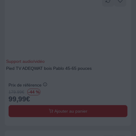
Support audio/vidéo
Pied TV ADEQWAT bois Pablo 45-65 pouces
Prix de référence
179.99
€
-44 %
99,99
€
Ajouter au panier