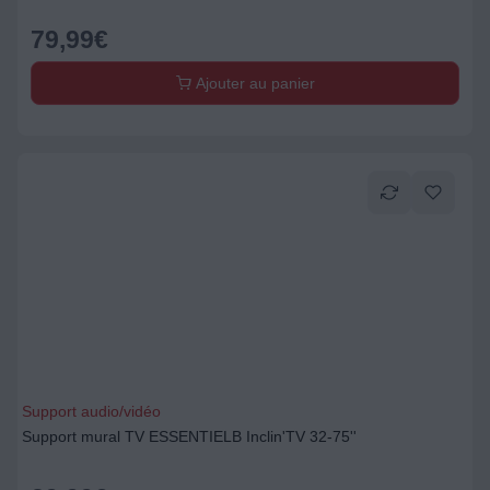
79,99
€
Ajouter au panier
Support audio/vidéo
Support mural TV ESSENTIELB Inclin'TV 32-75''