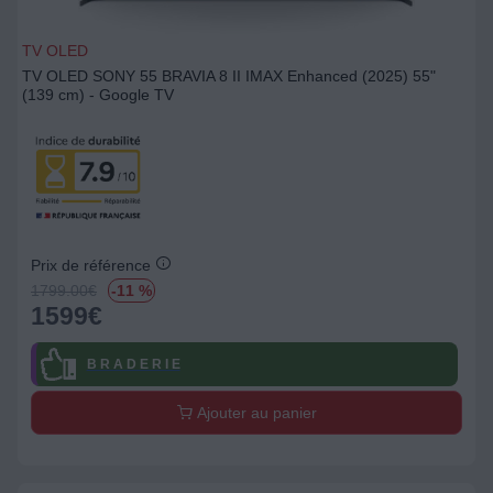
TV OLED
TV OLED SONY 55 BRAVIA 8 II IMAX Enhanced (2025) 55"
(139 cm) - Google TV
Prix de référence
1799.00
€
-11 %
1599
€
B R A D E R I E
Ajouter au panier