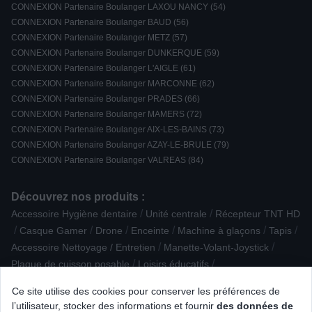
CONNEXION Partenaire Boulanger LAXOU NANCY (54)
CONNEXION Partenaire Boulanger BAUD (56)
CONNEXION Partenaire Boulanger METZ (57)
CONNEXION Partenaire Boulanger DUNKERQUE (59)
CONNEXION Partenaire Boulanger L'AIGLE (61)
CONNEXION Partenaire Boulanger MARCONNE (62)
CONNEXION Partenaire Boulanger PRADES (66)
CONNEXION Partenaire Boulanger MAMERS (72)
CONNEXION Partenaire Boulanger AIX-LES-BAINS (73)
CONNEXION Partenaire Boulanger AZAY-LE-BRULE (79)
CONNEXION Partenaire Boulanger VALREAS (84)
Découvrez nos produits :
/
/
Accessoire Hygiène dentaire
Unité centrale
Récepteur TNT HD
/
/
/
/
/
/
Casque Gamer
Drone
Enceinte
Machine à glaçons
Tapis
/
/
Accessoire Nettoyage / Entretien
Manette-Volant-Joystick
/
/
Plaque de cuisson posable
Loisirs éducatifs
/
/
Sèche-linge à pompe à chaleur
The Frame SAMSUNG
Ce site utilise des cookies pour conserver les préférences de
/
/
/
Anti-insecte
Chargeur, nettoyant, housse
Barbecue à pellet
l’utilisateur, stocker des informations et fournir
des données de