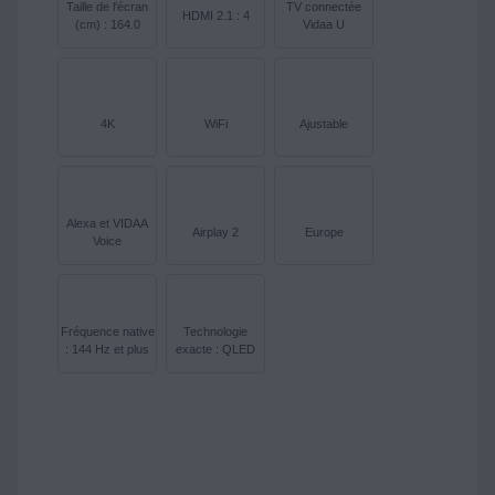
Taille de l'écran
TV connectée
HDMI 2.1 : 4
(cm) : 164.0
Vidaa U
4K
WiFi
Ajustable
Alexa et VIDAA
Airplay 2
Europe
Voice
Fréquence native
Technologie
: 144 Hz et plus
exacte : QLED