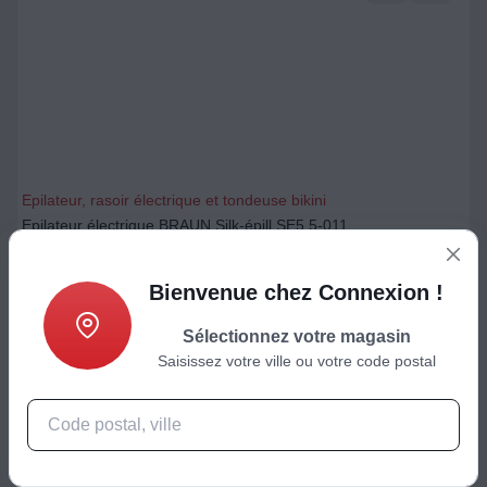
Epilateur, rasoir électrique et tondeuse bikini
Epilateur électrique BRAUN Silk-épill SE5 5-011
Prix de référence
Bienvenue chez Connexion !
69.99
€
-24 %
52,99
€
Sélectionnez votre magasin
Saisissez votre ville ou votre code postal
Ajouter au panier