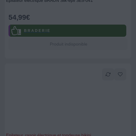
Epilateur électrique BRAUN Silk-épil SE5-041
54,99
€
B R A D E R I E
Produit indisponible
Epilateur, rasoir électrique et tondeuse bikini