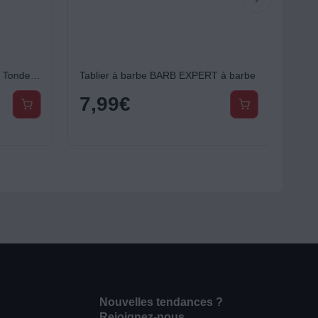
Lame one blade PHILIPS Pour Tondeuse OneBlade 360 x3 QP430/50
Tablier à barbe BARB EXPERT à barbe
7,99
€
Nouvelles tendances ?
Rejoignez-nous