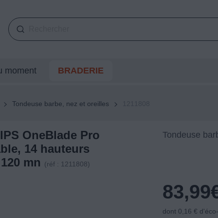
du moment
BRADERIE
Tondeuse barbe, nez et oreilles
1211808
LIPS OneBlade Pro
Tondeuse barbe
ble, 14 hauteurs
, 120 mn
(réf : 1211808)
83,99
dont 0,16 € d'éco