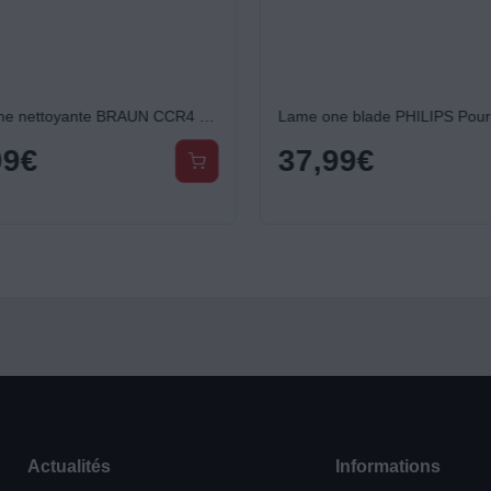
Cartouche nettoyante BRAUN CCR4 ShaverCare 3-en-1
99
€
37,99
€
Actualités
Informations