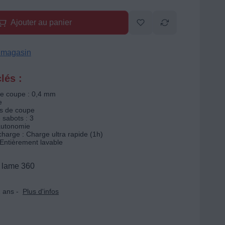
Ajouter au panier
n magasin
lés :
de coupe : 0,4 mm
e
s de coupe
sabots : 3
autonomie
harge : Charge ultra rapide (1h)
 Entièrement lavable
 lame 360
 ans -
Plus d'infos