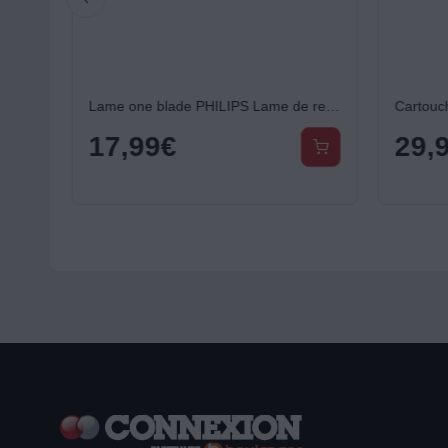
Lame one blade PHILIPS Pour Tondeuse OneBlade 360 x2 QP420/50
Lame one blade PHILIPS Lame de rechange pour rasoir électrique OneBlade 360 QP410/50
17,99
€
29,