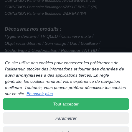
CONNEXION Partenaire Boulanger AIX-LES-BAINS (73)
CONNEXION Partenaire Boulanger AZAY-LE-BRULE (79)
CONNEXION Partenaire Boulanger VALREAS (84)
Découvrez nos produits :
/
/
/
Hygiène dentaire
TV QLED
Cuisinière mixte
/
/
/
/
Objet reconditionné
Soin visage
Dac
Bouilloire
/
/
Sèche-linge à Condensation
Récepteur TNT HD
/
/
/
Support audio/vidéo
Ampli intégré Stéréo
Glacière
Ce site utilise des cookies pour conserver les préférences de
/
Micro-ondes encastrable
l’utilisateur, stocker des informations et fournir
des données de
/
/
Pèse-personne / IMC / Impédancemètre
Chauffage
suivi anonymisées
à des applications tierces. En règle
/
/
Cave à vin multifonction
Déshumidificateur
générale, les cookies rendront votre expérience de navigation
/
/
/
Plaque de cuisson gaz
Lecteur Blu-ray
Plat / Terrine / Moule
meilleure. Toutefois, vous pouvez préférer désactiver les cookies
/
/
Cuisinière induction
Accessoire Robot ménager
sur ce site.
En savoir plus
.
/
/
Son reconditionné
Blender chauffant
Lave-vitre
Tout accepter
Paramétrer