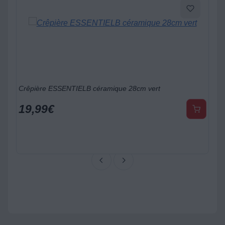
eur Inox diam 24 cm 3 paniers
Crêpière ESSENTIELB céramique 28cm vert
19,99
€