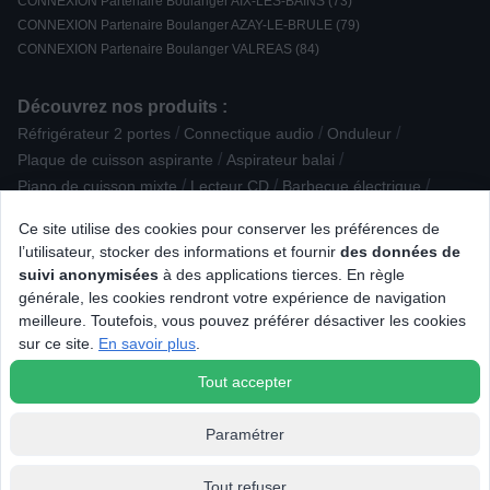
CONNEXION Partenaire Boulanger AIX-LES-BAINS (73)
CONNEXION Partenaire Boulanger AZAY-LE-BRULE (79)
CONNEXION Partenaire Boulanger VALREAS (84)
Découvrez nos produits :
/
/
/
Réfrigérateur 2 portes
Connectique audio
Onduleur
/
/
Plaque de cuisson aspirante
Aspirateur balai
/
/
/
Piano de cuisson mixte
Lecteur CD
Barbecue électrique
/
/
/
/
Lecteur DVD
Accessoire Hygiène dentaire
TV LED
IMac
Ce site utilise des cookies pour conserver les préférences de
/
/
/
Multiprise parafoudre
Graveur externe
Table à repasser
l’utilisateur, stocker des informations et fournir
des données de
/
/
Consommable culinaire
Accessoire Petit déjeuner
suivi anonymisées
à des applications tierces. En règle
/
/
/
Loisirs éducatifs
Rasoir électrique
Mijoteur / multicuiseur
générale, les cookies rendront votre expérience de navigation
/
/
/
Tondeuse barbe, nez et oreilles
Radio portable
Platine vinyle
meilleure. Toutefois, vous pouvez préférer désactiver les cookies
/
/
Accessoire Soin du linge
Imprimante multifonction laser
sur ce site.
En savoir plus
.
Sorbetière / machine à granité
Tout accepter
Paramétrer
Tout refuser
© 2026 Tous droits réservés Connexion.fr