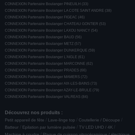
CONNEXION Partenaire Boulanger PINEUILH (33)
CONNEXION Partenaire Boulanger LA COTE SAINT ANDRE (38)
CONNEXION Partenaire Boulanger FIGEAC (46)
CONNEXION Partenaire Boulanger CHATEAU GONTIER (53)
CONNEXION Partenaire Boulanger LAXOU NANCY (54)
CONNEXION Partenaire Boulanger BAUD (56)
CONNEXION Partenaire Boulanger METZ (57)
CONNEXION Partenaire Boulanger DUNKERQUE (59)
CONNEXION Partenaire Boulanger L'AIGLE (61)
CONNEXION Partenaire Boulanger MARCONNE (62)
CONNEXION Partenaire Boulanger PRADES (66)
CONNEXION Partenaire Boulanger MAMERS (72)
CONNEXION Partenaire Boulanger AIX-LES-BAINS (73)
CONNEXION Partenaire Boulanger AZAY-LE-BRULE (79)
CONNEXION Partenaire Boulanger VALREAS (84)
Découvrez nos produits :
/
/
/
Petit appareil de fête
Lave-linge top
Coutellerie / Découpe
/
/
/
Batteur
Epilation par lumière pulsée
TV LED UHD / 4K
/
Machine à coudre
Plaque de cuisson vitrocéramique / électrique