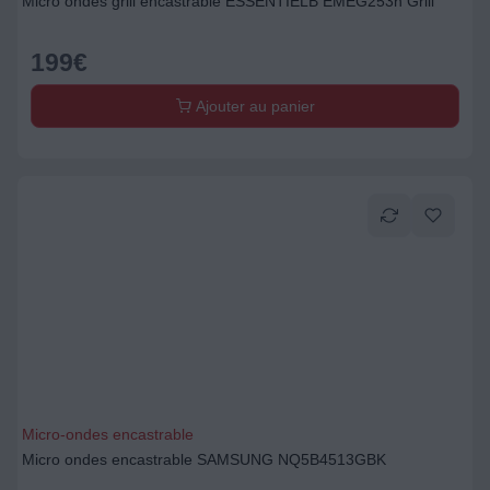
Micro ondes grill encastrable ESSENTIELB EMEG253n Grill
199
€
Ajouter au panier
Micro-ondes encastrable
Micro ondes encastrable SAMSUNG NQ5B4513GBK