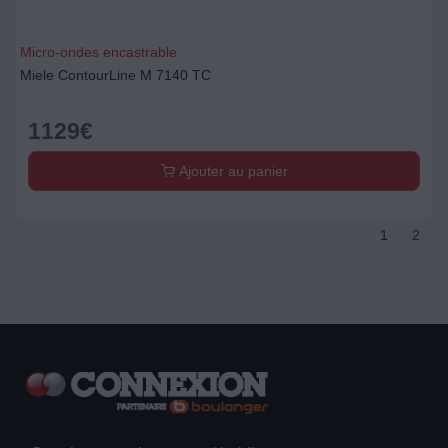
Micro-ondes encastrable
Miele ContourLine M 7140 TC
1129
€
Ajouter au panier
1
2