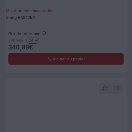
Micro-ondes encastrable
Smeg FMI425X
Prix de référence
399.99
€
-14 %
340,99
€
Ajouter au panier