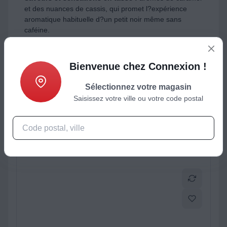
et des nuances de cassis, qui promet l?expérience
aromatique habituelle d?un petit noir même sans
caféine.
Intensité :
Intensité 5
Bienvenue chez Connexion !
ctéristiques
Produits complémentaires
Sélectionnez votre magasin
Saisissez votre ville ou votre code postal