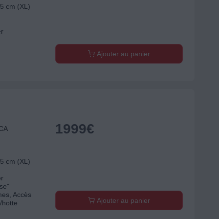
75 cm (XL)
er
Ajouter au panier
1999
€
ICA
75 cm (XL)
er
use"
es, Accès
Ajouter au panier
/hotte