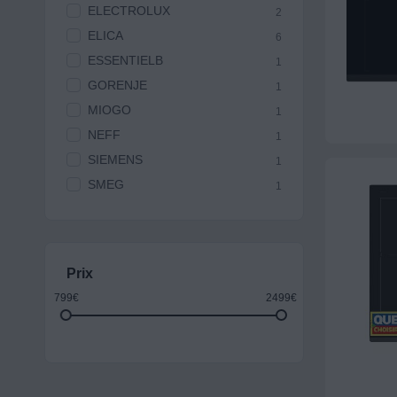
ELECTROLUX
2
ELICA
6
ESSENTIELB
1
GORENJE
1
MIOGO
1
NEFF
1
SIEMENS
1
SMEG
1
Prix
799€
2499€