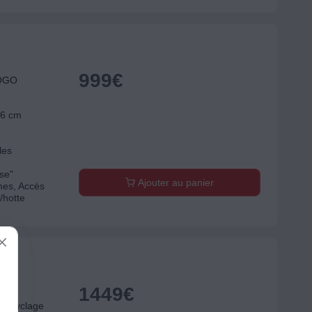
999
€
IOGO
56 cm
les
use"
Ajouter au panier
es, Accès
/hotte
1449
€
ICA
recyclage