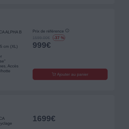
Prix de référence
LICA ALPHA B
1599.00
€
-37 %
999
€
75 cm (XL)
er
use"
es, Accès
/hotte
Ajouter au panier
1699
€
ICA
yclage