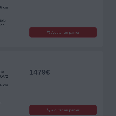
56 cm
ible
les
Ajouter au panier
1479
€
ICA
O/72
56 cm
er
Ajouter au panier