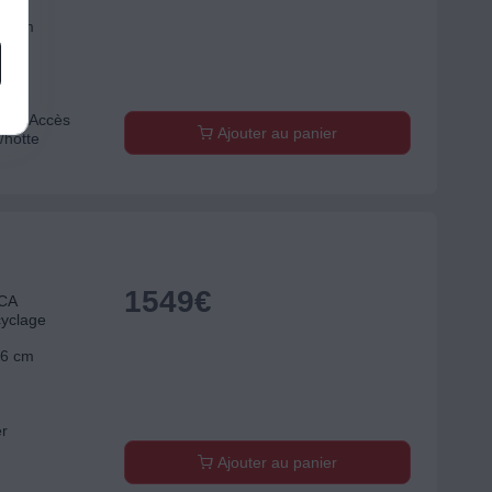
56 cm
er
use"
es, Accès
Ajouter au panier
/hotte
1549
€
ICA
yclage
56 cm
er
Ajouter au panier