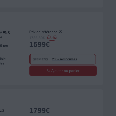
Prix de référence
IEMENS
ne
1756.80
€
-8 %
1599
€
56 cm
ible
200€ remboursés
les
Ajouter au panier
1799
€
MEG