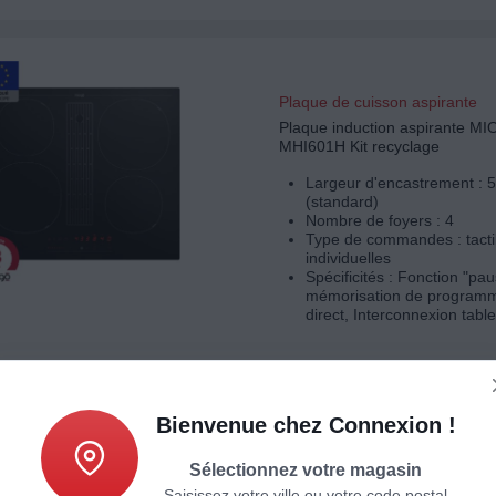
Plaque de cuisson aspirante
Plaque induction aspirante M
MHI601H Kit recyclage
Largeur d'encastrement : 
(standard)
Nombre de foyers : 4
Type de commandes : tacti
individuelles
Spécificités : Fonction "pa
mémorisation de programm
direct, Interconnexion table
Bienvenue chez Connexion !
Plaque de cuisson aspirante
Plaque induction aspirante EL
Sélectionnez votre magasin
NIKOLATESLA FIT 3Z PRO 60 
Saisissez votre ville ou votre code postal