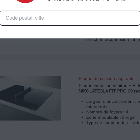
Largeur d'encastrement : 
(standard)
Nombre de foyers : 3
Type de commandes : slid
Spécificités : Fonction "pa
mémorisation de programm
direct, Interconnexion table
Plaque de cuisson aspirante
Plaque induction aspirante EL
NIKOLATESLA FIT PRO 60 rec
Largeur d'encastrement : 
(standard)
Nombre de foyers : 4
Zone modulable : bridge
Type de commandes : slid