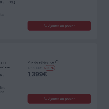
68 cm (XL)
les
Ajouter au panier
Prix de référence
OSCH
biZone
1899.00
€
-26 %
1399
€
56 cm
ible
les
Ajouter au panier