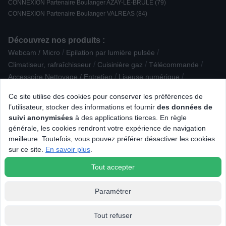
CONNEXION Partenaire Boulanger AZAY-LE-BRULE (79)
CONNEXION Partenaire Boulanger VALREAS (84)
Découvrez nos produits :
/
/
Webcam / Micro
Epilation par lumière pulsée
/
/
/
Climatiseur, rafraîchisseur
Cuisinière gaz
Télécommande
/
/
Accessoire Nettoyage / Entretien
Liseuse numérique
/
/
/
Anti-douleur
Réfrigérateur intégrable
TV LED
Ce site utilise des cookies pour conserver les préférences de
/
/
/
Déshumidificateur
Piano de cuisson gaz
Modem / routeur wifi
l’utilisateur, stocker des informations et fournir
des données de
/
/
/
Souris
Four Ecoclean / Hydrolyse
TV LED UHD / 4K
suivi anonymisées
à des applications tierces. En règle
/
/
/
Cadre photo numérique
Loisirs éducatifs
Pâtisserie
générale, les cookies rendront votre expérience de navigation
/
/
/
Sorbetière / machine à granité
Blender
Mixeur
meilleure. Toutefois, vous pouvez préférer désactiver les cookies
/
/
Accessoire Petit déjeuner
Objet reconditionné
sur ce site.
En savoir plus
.
Lave-linge séchant
Tout accepter
Paramétrer
Tout refuser
© 2026 Tous droits réservés Connexion.fr