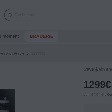
du moment
BRADERIE
vin encastrable
1139861
Cave à vin en
1299
€
dont 24,24 € d'éc