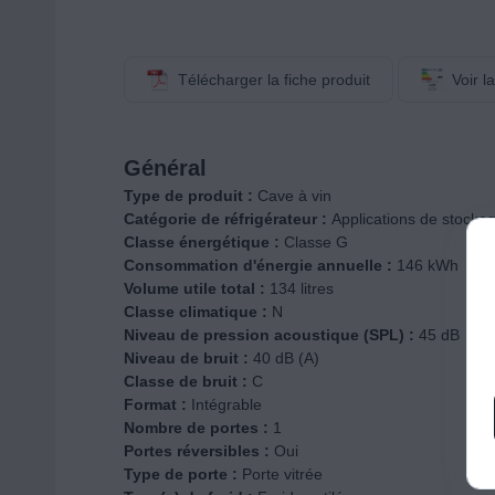
Télécharger la fiche produit
Voir l
Général
Type de produit :
Cave à vin
Catégorie de réfrigérateur :
Applications de stockag
Classe énergétique :
Classe G
Consommation d'énergie annuelle :
146 kWh
Volume utile total :
134 litres
Classe climatique :
N
Niveau de pression acoustique (SPL) :
45 dB
Niveau de bruit :
40 dB (A)
Classe de bruit :
C
Format :
Intégrable
Nombre de portes :
1
Portes réversibles :
Oui
Type de porte :
Porte vitrée