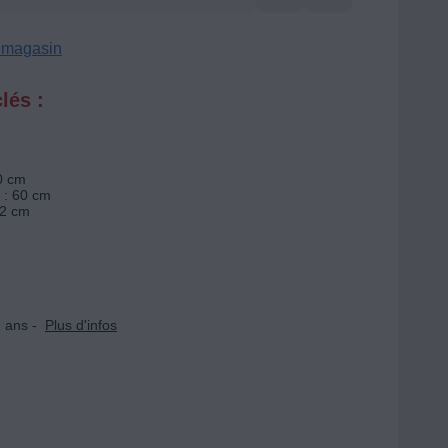
n magasin
lés :
60 cm
 : 60 cm
82 cm
 ans -
Plus d'infos