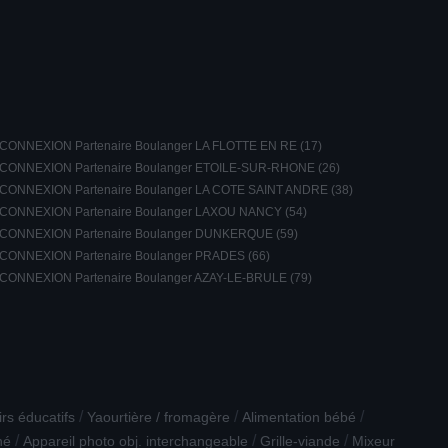
CONNEXION Partenaire Boulanger LA FLOTTE EN RE (17)
CONNEXION Partenaire Boulanger ETOILE-SUR-RHONE (26)
CONNEXION Partenaire Boulanger LA COTE SAINT ANDRE (38)
CONNEXION Partenaire Boulanger LAXOU NANCY (54)
CONNEXION Partenaire Boulanger DUNKERQUE (59)
CONNEXION Partenaire Boulanger PRADES (66)
CONNEXION Partenaire Boulanger AZAY-LE-BRULE (79)
/
/
/
irs éducatifs
Yaourtière / fromagère
Alimentation bébé
/
/
/
né
Appareil photo obj. interchangeable
Grille-viande
Mixeur