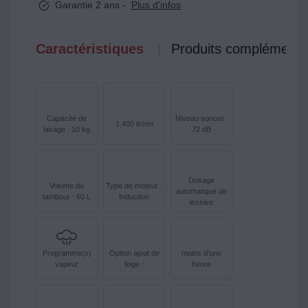
Garantie 2 ans -
Plus d'infos
Caractéristiques
Produits complémenta
Capacité de
Niveau sonore :
1.400 tr/mn
lavage : 10 kg
72 dB
Dosage
Volume du
Type de moteur :
automatique de
tambour : 60 L
Induction
lessive
Programme(s)
Option ajout de
moins d'une
vapeur
linge :
heure