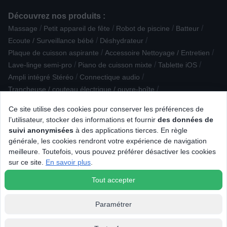
Découvrez nos produits :
/
/
/
/
Massage
Petit appareil de fête
Robot de piscine
Batteur
/
/
Ecoute / Surveillance bébé
Déshydrateur
/
/
Plaque de cuisson aspirante
Accessoire Nettoyage / Entretien
/
/
/
Lave-linge semi-pro
Piano de cuisson mixte
Tablette iOS
/
/
Ampli intégré Stéréo
Connectique audio
/
Trancheuse / couteau électrique / ouvre-boîte
/
/
/
/
Micro-ondes combiné
Purificateur
Cuiseur vapeur
Bouilloire
Ce site utilise des cookies pour conserver les préférences de
/
/
Appareil photo obj. interchangeable
Four à pizza / fumoir
l’utilisateur, stocker des informations et fournir
des données de
/
/
Imprimante multifonction jet d'encre
Ampli Tuner Stéréo
suivi anonymisées
à des applications tierces. En règle
/
Cuisinière vitrocéramique/électrique
Piano de cuisson induction
générale, les cookies rendront votre expérience de navigation
/
/
/
/
/
TV QLED
Aide médicale
Cadre photo numérique
Domino
meilleure. Toutefois, vous pouvez préférer désactiver les cookies
/
/
/
Sèche-cheveux
Ventilateur, brasseur d'air
Graveur externe
sur ce site.
En savoir plus
.
Sonorisation
Tout accepter
Paramétrer