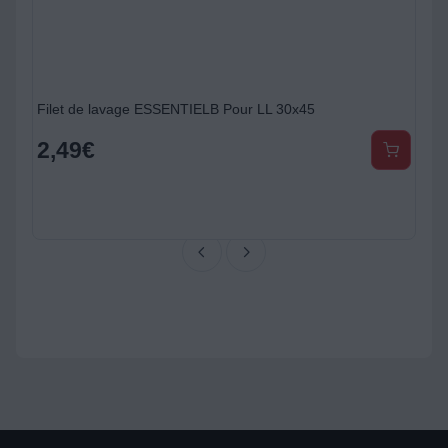
ge et lave vaisselle
Filet de lavage ESSENTIELB Pour LL 30x45
2,49
€