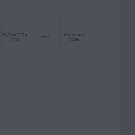
SN/T (de 10°C à
très silencieux
Bulgarie
43°C)
(35 db)