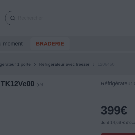
du moment
BRADERIE
igérateur 1 porte
Réfrigérateur avec freezer
1206450
R TK12Ve00
Réfrigérateur 
(réf :
399
€
dont 14,68 € d'éc