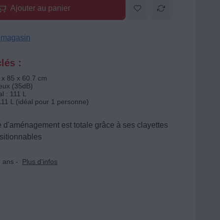
Ajouter au panier
n magasin
lés :
 x 85 x 60.7 cm
ieux (35dB)
l : 111 L
111 L (idéal pour 1 personne)
é d'aménagement est totale grâce à ses clayettes
sitionnables
 ans -
Plus d'infos