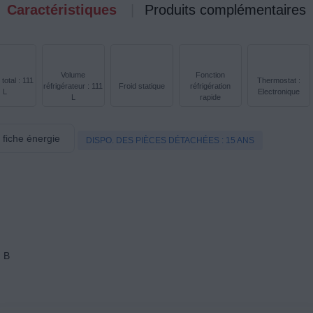
Caractéristiques
Produits complémentaires
Volume
Fonction
total : 111
Thermostat :
réfrigérateur : 111
Froid statique
réfrigération
L
Electronique
L
rapide
a fiche énergie
DISPO. DES PIÈCES DÉTACHÉES : 15 ANS
:
B