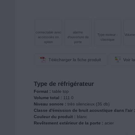
connectable avec
alarme
Type moteur :
Volume 
accessoire en
d'ouverture de
classique
option
porte
Télécharger la fiche produit
Voir l
Type de réfrigérateur
Format :
table top
Volume total :
111.0
Niveau sonore :
très silencieux (35 db)
Classe d'émission de bruit acoustique dans l'air 
Couleur du produit :
blanc
Revêtement extérieur de la porte :
acier