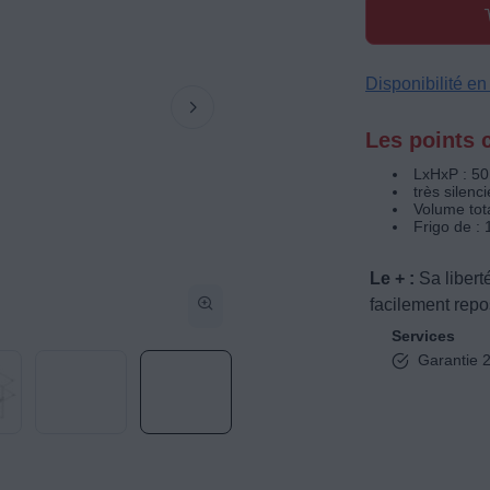
Disponibilité e
Les points c
LxHxP : 50
très silenc
Volume tota
Frigo de : 
Le + :
Sa libert
facilement repo
Services
Garantie 2