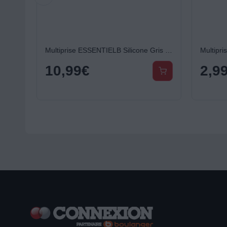
Multiprise ESSENTIELB Silicone Gris 5 X 16A avec interrupteur
Multipri
10,99
€
2,9