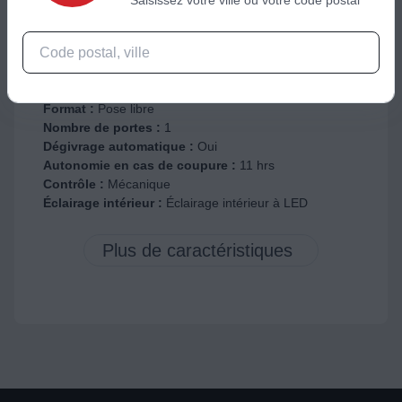
****
Classe climatique :
ST
Niveau de pression acoustique (SPL) :
41 dB
Niveau de bruit :
37 dB (A)
Classe de bruit :
C
Format :
Pose libre
Nombre de portes :
1
Dégivrage automatique :
Oui
Autonomie en cas de coupure :
11 hrs
Contrôle :
Mécanique
Éclairage intérieur :
Éclairage intérieur à LED