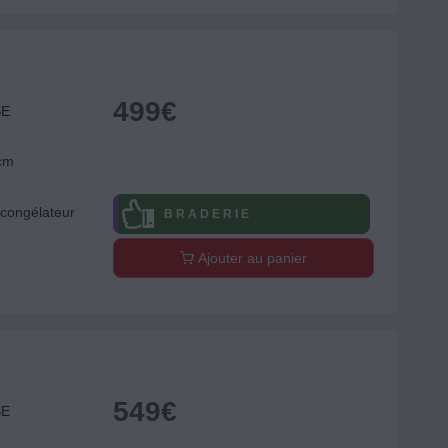
499
€
SE
 cm
congélateur
B R A D E R I E
Ajouter au panier
549
€
SE