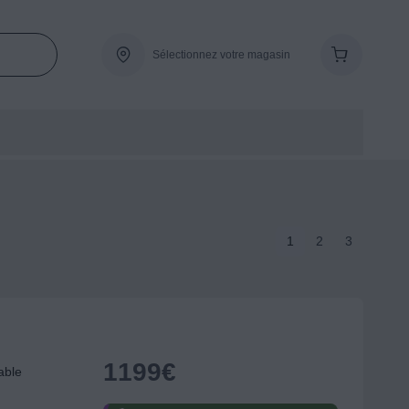
Sélectionnez votre magasin
1
2
3
1199
€
able