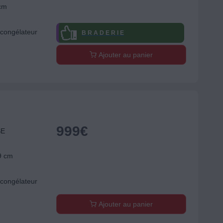
 cm
congélateur
B R A D E R I E
Ajouter au panier
999
€
SE
9 cm
congélateur
Ajouter au panier