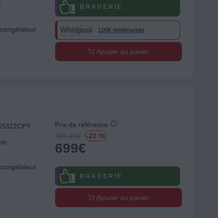
m
B R A D E R I E
congélateur
100€ remboursés
Ajouter au panier
Prix de référence
BBS322CPY
899.00
€
-22 %
 cm
699
€
congélateur
B R A D E R I E
Ajouter au panier