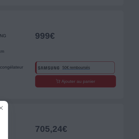
999
€
UNG
 cm
congélateur
50€ remboursés
Ajouter au panier
705,24
€
UNG