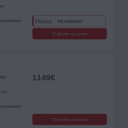
 cm
congélateur
50€ remboursés
Ajouter au panier
1149
€
ERR
5 cm
congélateur
Ajouter au panier