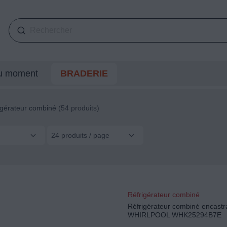
du moment
BRADERIE
igérateur combiné
(54 produits)
24 produits / page
Réfrigérateur combiné
Réfrigérateur combiné encastr
WHIRLPOOL WHK25294B7E