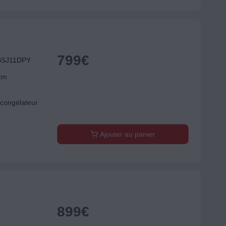
799
€
BBSJ11DPY
 cm
congélateur
Ajouter au panier
899
€