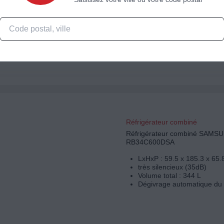
LxHxP : 59.5 x 185.3 x 65.
très silencieux (35dB)
Volume total : 344 L
Dégivrage automatique du 
Réfrigérateur combiné
Réfrigérateur combiné SAMS
RB34C600DSA
LxHxP : 59.5 x 185.3 x 65.
très silencieux (35dB)
Volume total : 344 L
Dégivrage automatique du 