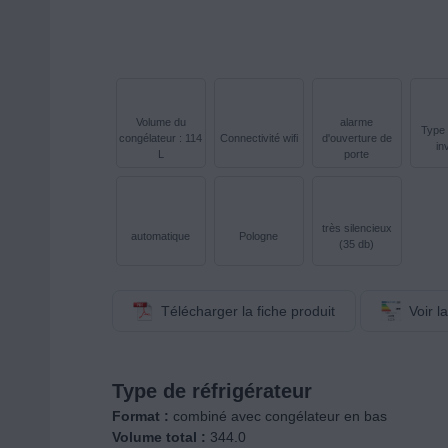
Volume du
alarme
Type 
congélateur : 114
Connectivité wifi
d'ouverture de
in
L
porte
très silencieux
automatique
Pologne
(35 db)
Télécharger la fiche produit
Voir l
Type de réfrigérateur
Format :
combiné avec congélateur en bas
Volume total :
344.0