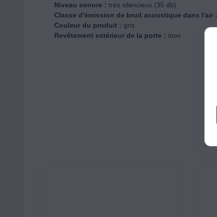
Niveau sonore :
très silencieux (35 db)
Classe d'émission de bruit acoustique dans l'air 
Couleur du produit :
gris
Revêtement extérieur de la porte :
inox