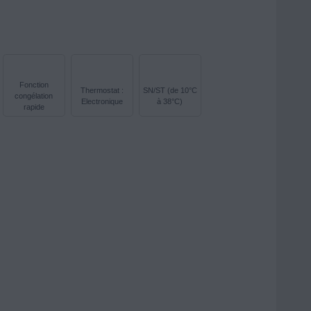
Fonction
Thermostat :
SN/ST (de 10°C
congélation
Electronique
à 38°C)
rapide