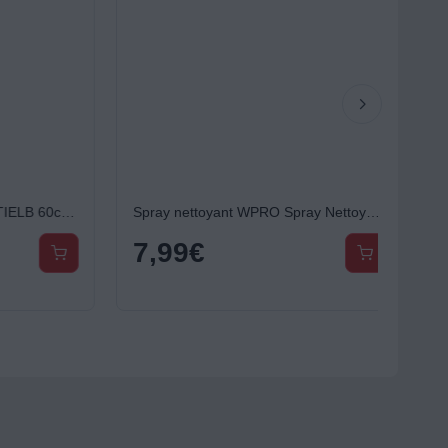
Tapis anti-vibration ESSENTIELB 60cmx60cm
Spray nettoyant WPRO Spray Nettoyant réf FRI101
7,99
€