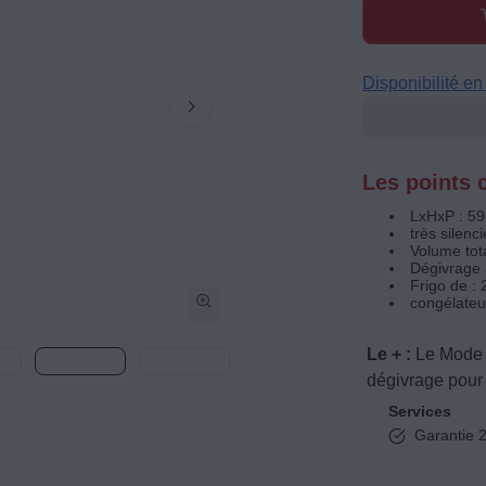
Disponibilité e
Les points c
LxHxP : 59
très silenc
Volume tota
Dégivrage 
Frigo de : 
congélateu
Le + :
Le Mode 
dégivrage pour
Services
Garantie 2