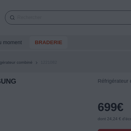
du moment
BRADERIE
igérateur combiné
1221082
MSUNG
Réfrigérateur
699
€
dont 24,24 € d'éc