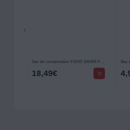
Accessoire entretien froid XAVAX LED E14 40W
Sac de conservation FOOD SAVER FVB016X01 lot 20 sacs avec Zip 3.79L
Bac à g
18,49
€
4,9