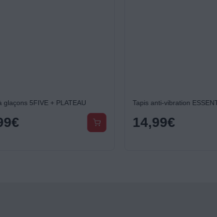
laçons 5FIVE + PLATEAU
9
€
14,99
€