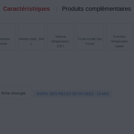
Caractéristiques
Produits complémentaires
Volume
Fonction
moteur :
Volume total : 344
Froid ventilé (No
réfrigérateur :
réfrigération
verter
L
Frost)
230 L
rapide
a fiche énergie
DISPO. DES PIECES DETACHEES : 10 ANS