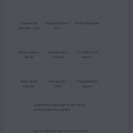
Capacité de
Volume tambour :
Sonde d'humidité
séchage : 9 kg
115 L
:
Niveau sonore :
induction avec
Fin différée 19
64 dB
courroie
heures
moins de 45
Fabriqué en :
Programme(s)
minutes
Chine
vapeur
uniquement nettoyage du filtre de la
partie condenseur facilité
oui, en Wifi pour une connexion même