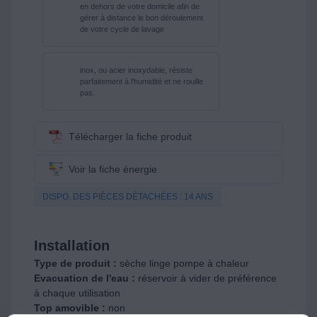
en dehors de votre domicile afin de
gérer à distance le bon déroulement
de votre cycle de lavage
inox, ou acier inoxydable, résiste
parfaitement à l'humidité et ne rouille
pas.
Télécharger la fiche produit
Voir la fiche énergie
DISPO. DES PIÈCES DÉTACHÉES : 14 ANS
Installation
Type de produit :
sèche linge pompe à chaleur
Evacuation de l'eau :
réservoir à vider de préférence
à chaque utilisation
Top amovible :
non