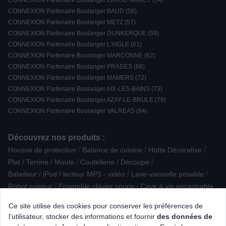
CONNEXION Partenaire Boulanger LAXOU NANCY (54)
CONNEXION Partenaire Boulanger BAUD (56)
CONNEXION Partenaire Boulanger METZ (57)
CONNEXION Partenaire Boulanger DUNKERQUE (59)
CONNEXION Partenaire Boulanger L'AIGLE (61)
CONNEXION Partenaire Boulanger MARCONNE (62)
CONNEXION Partenaire Boulanger PRADES (66)
CONNEXION Partenaire Boulanger MAMERS (72)
CONNEXION Partenaire Boulanger AIX-LES-BAINS (73)
CONNEXION Partenaire Boulanger AZAY-LE-BRULE (79)
CONNEXION Partenaire Boulanger VALREAS (84)
Découvrez nos produits :
/
/
/
Housse de protection
Balance de cuisine
Hotte Décorative
/
/
Plat / Terrine / Moule
Coutellerie / Découpe
/
/
Baladeur / iPod / lecteur MP3 - vidéo
Lave-vaisselle posable
/
/
Robot cuiseur
Ensemble clavier souris
Cave à vin encastrable
/
/
Plaque de cuisson vitrocéramique / électrique
Ce site utilise des cookies pour conserver les préférences de
/
/
/
Modem / routeur wifi
Réfrigérateur 2 portes
Objectif photo
l’utilisateur, stocker des informations et fournir
des données de
/
/
Appareil photo obj. interchangeable
Alarme / Sécurité