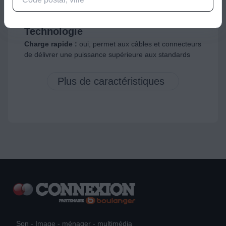
Port sortie 1 :
USB C
Technologie
Charge rapide :
oui, permet aux câbles et connecteurs
de délivrer une puissance supérieure aux standards
Son - Image - ménager - multimédia