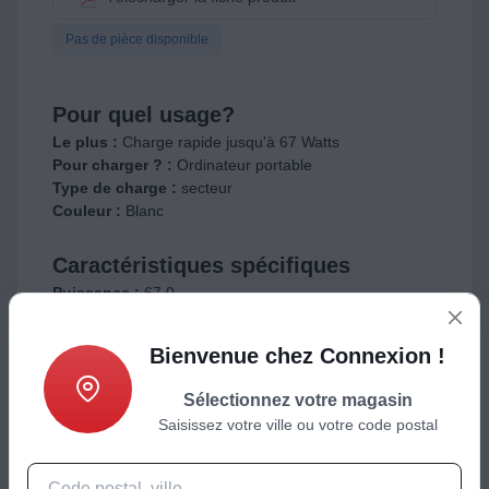
Pas de pièce disponible
Pour quel usage?
Le plus :
Charge rapide jusqu'à 67 Watts
Pour charger ? :
Ordinateur portable
Type de charge :
secteur
Couleur :
Blanc
Caractéristiques spécifiques
Puissance :
67.0
Câble fourni :
Oui
Longueur du câble (en m) :
1.0
Bienvenue chez Connexion !
Connectiques
Sélectionnez votre magasin
Nombre de port(s) de sortie :
1.0
Saisissez votre ville ou votre code postal
Connectique sortie