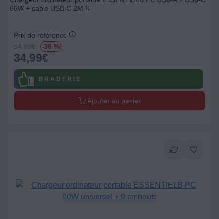
Chargeur ordinateur portable ESSENTIELB PC USB-A + USB-C
65W + cable USB-C 2M N
Prix de référence
54.99
€
-36 %
34,99
€
B R A D E R I E
Ajouter au panier