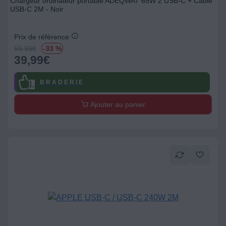
Chargeur ordinateur portable ADEQWAT 65W 2 USB-C + Cable
USB-C 2M - Noir
Prix de référence
59.99
€
-33 %
39,99
€
B R A D E R I E
Ajouter au panier