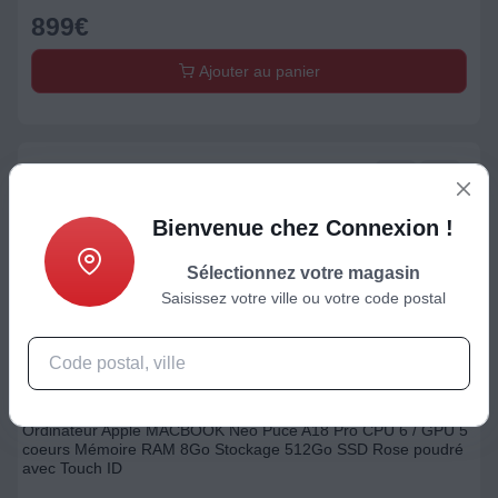
899
€
Ajouter au panier
Bienvenue chez Connexion !
Sélectionnez votre magasin
Saisissez votre ville ou votre code postal
MacBook
Ordinateur Apple MACBOOK Neo Puce A18 Pro CPU 6 / GPU 5
coeurs Mémoire RAM 8Go Stockage 512Go SSD Rose poudré
avec Touch ID