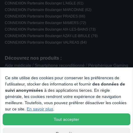
CONNEXION Partenaire Boulanger L'AIGLE (61)
CONNEXION Partenaire Boulanger MARCONNE (62)
CONNEXION Partenaire Boulanger PRADES (66)
CONNEXION Partenaire Boulanger MAMERS (72)
CONNEXION Partenaire Boulanger AIX-LES-BAINS (73)
CONNEXION Partenaire Boulanger AZAY-LE-BRULE (79)
CONNEXION Partenaire Boulanger VALREAS (84)
Découvrez nos produits :
/
/
Aide médicale
Smartphone reconditionné
Périphérique Gaming
/
/
/
/
Enceinte Active
Divers
Carafe filtrante
Housse de protection
Ce site utilise des cookies pour conserver les préférences de
/
/
/
/
Domino
Dac
Micro-ondes encastrable
Centre de repassage
l’utilisateur, stocker des informations et fournir
des données de
/
/
/
/
Grille-pain
Enceinte Encastrable
Radio CD / K7
suivi anonymisées
à des applications tierces. En règle
/
/
Friteuse / Airfryer
Multiprise parafoudre
Enceinte Wi-Fi / Airplay
générale, les cookies rendront votre expérience de navigation
/
/
/
Pack Cinéma 5.1
Vidéoprojecteur
Plaque de cuisson posable
meilleure. Toutefois, vous pouvez préférer désactiver les cookies
/
/
/
/
Hygiène dentaire
Micro-ondes gril
Accessoire cuisson
sur ce site.
En savoir plus
.
/
Caméra
Tondeuse à cheveux
Tout accepter