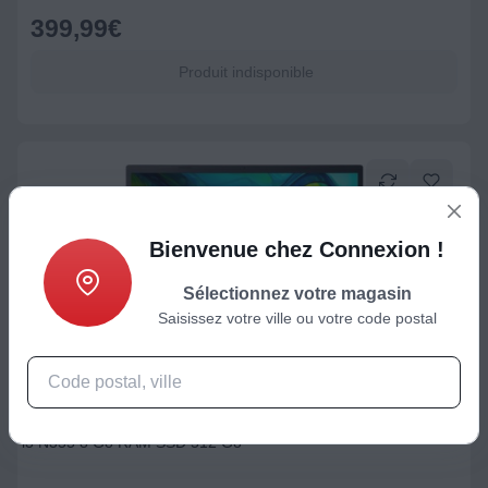
399,99
€
Produit indisponible
Bienvenue chez Connexion !
Sélectionnez votre magasin
Saisissez votre ville ou votre code postal
PC portable
Ordinateur portable ACER Aspire AG15-32P-32EJ 15" Intel Core
i3 N355 8 Go RAM SSD 512 Go