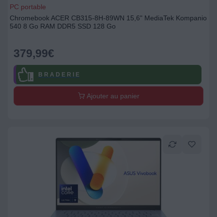
PC portable
Chromebook ACER CB315-8H-89WN 15,6" MediaTek Kompanio
540 8 Go RAM DDR5 SSD 128 Go
379,99
€
B R A D E R I E
Ajouter au panier