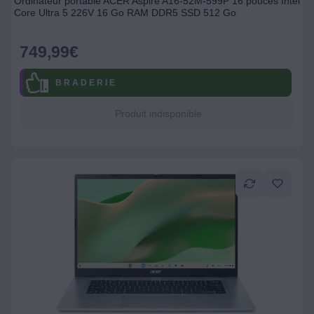
Ordinateur portable ACER Aspire A16-52M-599P 16 pouces Intel
Core Ultra 5 226V 16 Go RAM DDR5 SSD 512 Go
749,99
€
B R A D E R I E
Produit indisponible