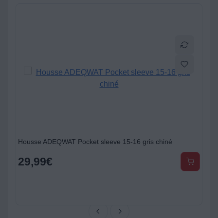
Housse ADEQWAT Pocket sleeve 15-16 gris chiné
Sac
29,99
€
2