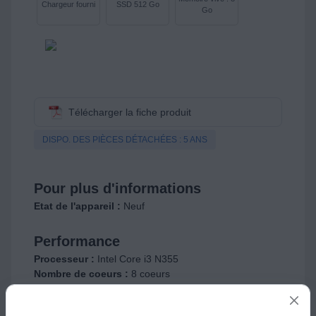
Chargeur fourni
SSD 512 Go
Go
Télécharger la fiche produit
DISPO. DES PIÈCES DÉTACHÉES : 5 ANS
Pour plus d'informations
Etat de l'appareil :
Neuf
Performance
Processeur :
Intel Core i3 N355
Nombre de coeurs :
8 coeurs
Intérêt du nombre de coeurs :
un nombre de coeur
important vous permettra d'effectuer plus de tâches en