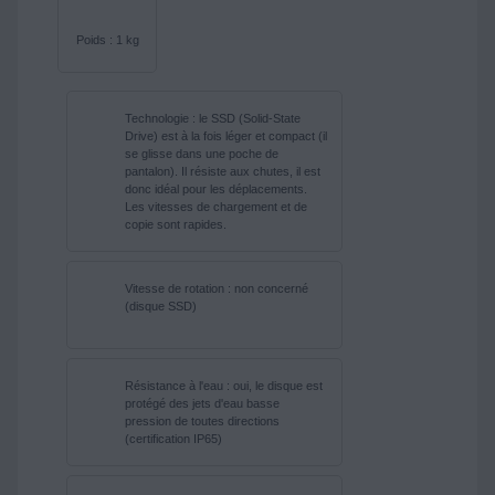
Poids : 1 kg
Technologie : le SSD (Solid-State
Drive) est à la fois léger et compact (il
se glisse dans une poche de
pantalon). Il résiste aux chutes, il est
donc idéal pour les déplacements.
Les vitesses de chargement et de
copie sont rapides.
Vitesse de rotation : non concerné
(disque SSD)
Résistance à l'eau : oui, le disque est
protégé des jets d'eau basse
pression de toutes directions
(certification IP65)