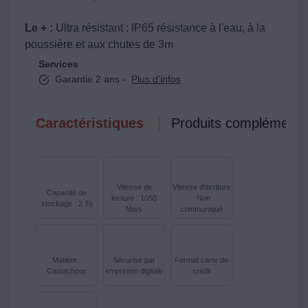
Le + :
Ultra résistant : IP65 résistance à l'eau, à la
poussière et aux chutes de 3m
Services
Garantie 2 ans -
Plus d'infos
Caractéristiques
Produits complémenta
Vitesse de
Vitesse d'écriture
Capacité de
lecture : 1050
: Non
stockage : 2 To
Mo/s
communiqué
Matière :
Sécurisé par
Format carte de
Caoutchouc
empreinte digitale
crédit