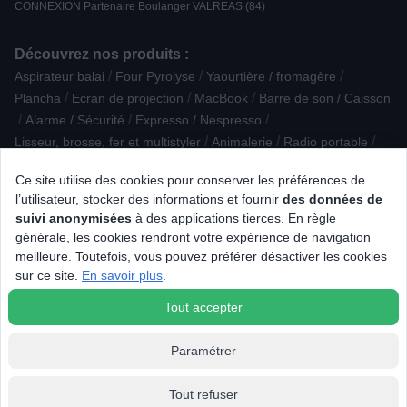
CONNEXION Partenaire Boulanger VALREAS (84)
Découvrez nos produits :
/
/
/
Aspirateur balai
Four Pyrolyse
Yaourtière / fromagère
/
/
/
Plancha
Ecran de projection
MacBook
Barre de son / Caisson
/
/
/
Alarme / Sécurité
Expresso / Nespresso
/
/
/
Lisseur, brosse, fer et multistyler
Animalerie
Radio portable
/
/
/
Sonorisation
Cartouche d'encre
Clavier gamer
Ce site utilise des cookies pour conserver les préférences de
/
/
Accessoire Nettoyage / Entretien
Nettoyeur haute pression
l’utilisateur, stocker des informations et fournir
des données de
/
/
/
Accessoire téléphonie
Four Vapeur
Congélateur armoire
suivi anonymisées
à des applications tierces. En règle
/
/
Accessoire Robot ménager
Casque sans fil Arceau
générale, les cookies rendront votre expérience de navigation
/
/
/
Souris Gamer
Centrale vapeur
Plaque de cuisson aspirante
meilleure. Toutefois, vous pouvez préférer désactiver les cookies
/
/
/
/
Machine à pain
Bouilloire
Aide médicale
Talkie Walkie
sur ce site.
En savoir plus
.
/
/
Blender
Robot de piscine
Imprimante multifonction laser
Tout accepter
Paramétrer
Tout refuser
© 2026 Tous droits réservés Connexion.fr