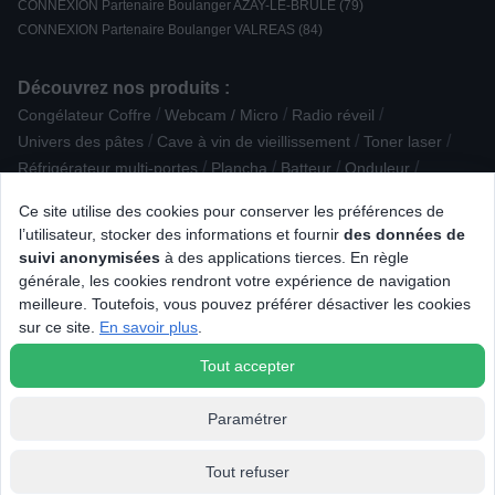
CONNEXION Partenaire Boulanger AZAY-LE-BRULE (79)
CONNEXION Partenaire Boulanger VALREAS (84)
Découvrez nos produits :
/
/
/
Congélateur Coffre
Webcam / Micro
Radio réveil
/
/
/
Univers des pâtes
Cave à vin de vieillissement
Toner laser
/
/
/
/
Réfrigérateur multi-portes
Plancha
Batteur
Onduleur
/
/
/
Rasoir électrique
Cocotte / Marmite / Tajine
Radio CD / K7
Ce site utilise des cookies pour conserver les préférences de
/
/
Congélateur armoire
Robot pâtissier
l’utilisateur, stocker des informations et fournir
des données de
/
/
Aspirateur traîneau sans sac
Plaque de cuisson posable
suivi anonymisées
à des applications tierces. En règle
/
/
/
Sèche-linge à Condensation
Clavier
Dac
générale, les cookies rendront votre expérience de navigation
/
Epilation par lumière pulsée
meilleure. Toutefois, vous pouvez préférer désactiver les cookies
/
Plaque de cuisson vitrocéramique / électrique
sur ce site.
En savoir plus
.
Lave-linge séchant
Tout accepter
Paramétrer
Tout refuser
© 2026 Tous droits réservés Connexion.fr