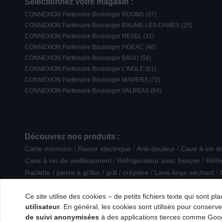
Sélectionnez votre magasin :
CONNEXION Partenaire Boulanger RUOMS (07)
CONNEXION Partenaire Boulanger BAUME-LES-DAMES (25)
CONNEXION Partenaire Boulanger REVEL (31)
CONNEXION Partenaire Boulanger FIGEAC (46)
CONNEXION Partenaire Boulanger BAUD (56)
CONNEXION Partenaire Boulanger L'AIGLE (61)
CONNEXION Partenaire Boulanger MAMERS (72)
CONNEXION Partenaire Boulanger VALREAS (84)
Découvrez nos produits :
/
/
/
Carte mémoire
Rasoir électrique
Anti-douleur
Cave à vin d
/
/
Cave à vin de vieillissement
Réfrigérateur avec freezer
Réfri
/
/
Raclette / pierre à griller / grill / crêpière
Lave-linge séchant
/
/
Périphérique Gaming
Lave-vaisselle encastrable
Plaque de 
Ce site utilise des cookies – de petits fichiers texte qui sont p
utilisateur
. En général, les cookies sont utilisés pour conserver
de suivi anonymisées
à des applications tierces comme Googl