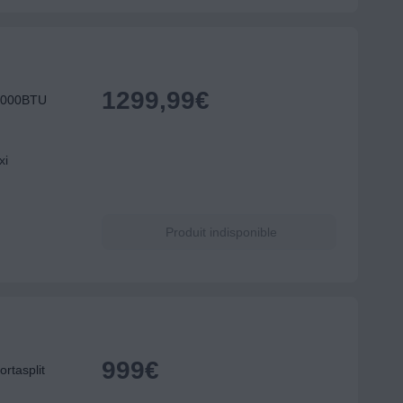
1299,99
€
18000BTU
xi
Produit indisponible
999
€
rtasplit