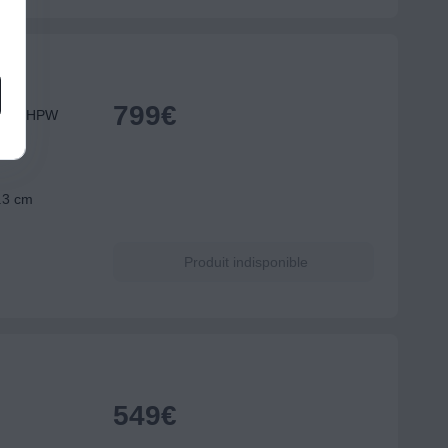
799
€
CF212HPW
7.3 cm
Produit indisponible
549
€