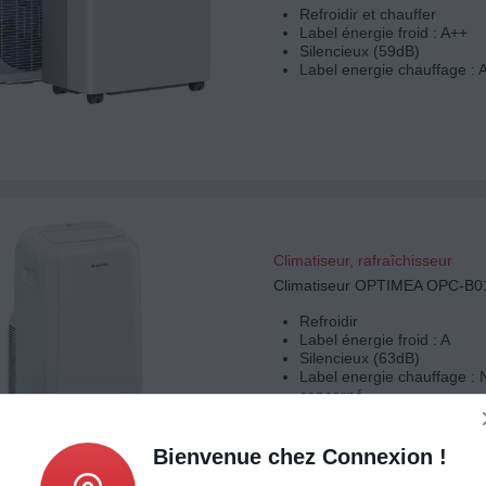
Refroidir et chauffer
Label énergie froid : A++
Silencieux (59dB)
Label energie chauffage : 
Climatiseur, rafraîchisseur
Climatiseur OPTIMEA OPC-B0
Refroidir
Label énergie froid : A
Silencieux (63dB)
Label energie chauffage :
concerné
Bienvenue chez Connexion !