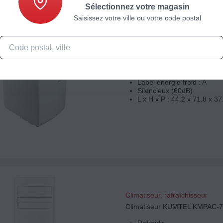
Sélectionnez votre magasin
Saisissez votre ville ou votre code postal
Climatiseur, rafraîchisseur
Climatiseur WHIRLPOOL PA
Refroidir
Label énergie froid : A
Silencieux (60dB)
L x H x P : 44.2 x 71.8 x 3
Climatiseur, rafraîchisseur
Climatiseur KUMTEL KMPAC-7