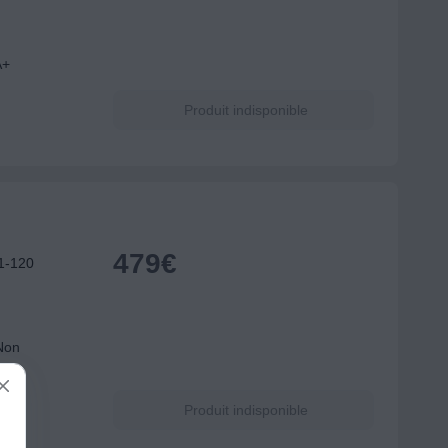
A+
Produit indisponible
479
€
1-120
 Non
Produit indisponible