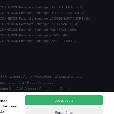
CONNEXION Partenaire Boulanger LA FLOTTE EN RE (17)
CONNEXION Partenaire Boulanger ETOILE-SUR-RHONE (26)
CONNEXION Partenaire Boulanger LA COTE SAINT ANDRE (38)
CONNEXION Partenaire Boulanger LAXOU NANCY (54)
CONNEXION Partenaire Boulanger DUNKERQUE (59)
CONNEXION Partenaire Boulanger PRADES (66)
CONNEXION Partenaire Boulanger AZAY-LE-BRULE (79)
/
/
t / Chargeur / Autre
Aspirateur traîneau avec sac
/
/
essoire caméra
Robot Tondeuse
/
/
sans fil et ANC Arceau
Congélateur Coffre
portable
Tout accepter
ience
s données
 de
Paramétrer