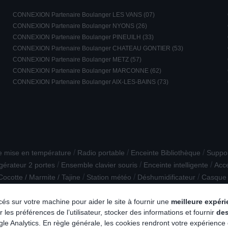
CONNEXION Partenaire Boulanger LES VANS (07)
CONNEXION Partenaire Boulanger NYONS (26)
CONNEXION Partenaire Boulanger PINEUILH (33)
CONNEXION Partenaire Boulanger CHATEAU GONTIER (53)
CONNEXION Partenaire Boulanger METZ (57)
CONNEXION Partenaire Boulanger MARCONNE (62)
CONNEXION Partenaire Boulanger AIX-LES-BAINS (73)
/
/
/
e mise en température
Radio portable
Enceinte Bibliothèque
Suppor
/
/
/
gérateur 2 portes
Ensemble clavier souris
Enceinte intelligente
Acc
/
/
/
Cocotte / Marmite / Tajine
Station météo
Déshumidificateur
Casque 
/
/
/
cuisson posable
Presse-agrumes
Assistant d'aide à la conduite
PC 
lacés sur votre machine pour aider le site à fournir une
meilleure expér
 les préférences de l’utilisateur, stocker des informations et fournir
de
e Analytics. En règle générale, les cookies rendront votre expérience