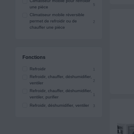
Climatiseur mobile pour refroidir
5
une pièce
Climatiseur mobile réversible
permet de refroidir ou de
2
chauffer une pièce
Fonctions
Refroidir
1
Refroidir, chauffer, déshumidifier,
2
ventiler
Refroidir, chauffer, déshumidifier,
1
ventiler, purifier
Refroidir, déshumidifier, ventiler
3