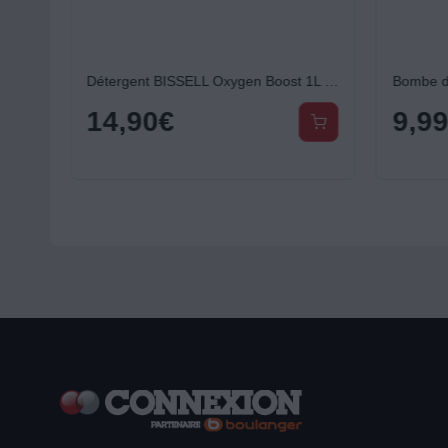
Bombe dépoussiérante ESSENTIELB Lot 2 bombes 400ml multi-usage
Détergent BISSELL Oxygen Boost 1L SpotClean Pro 1134N
14,90
€
9,9