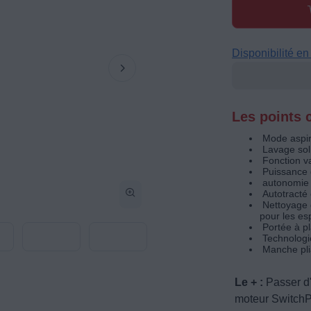
Disponibilité e
Les points c
Mode aspir
Lavage sol
Fonction v
Puissance 
autonomie 
Autotracté
Nettoyage d
pour les es
Portée à p
Technolog
Manche pli
Le + :
Passer d'
moteur SwitchP