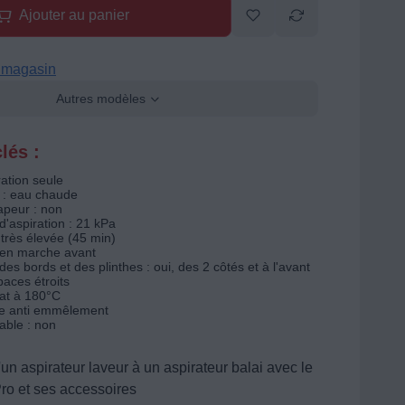
Ajouter au panier
n magasin
Autres modèles
lés :
ation seule
 : eau chaude
apeur : non
d'aspiration : 21 kPa
très élevée (45 min)
 en marche avant
es bords et des plinthes : oui, des 2 côtés et à l'avant
paces étroits
lat à 180°C
ie anti emmêlement
able : non
un aspirateur laveur à un aspirateur balai avec le
ro et ses accessoires