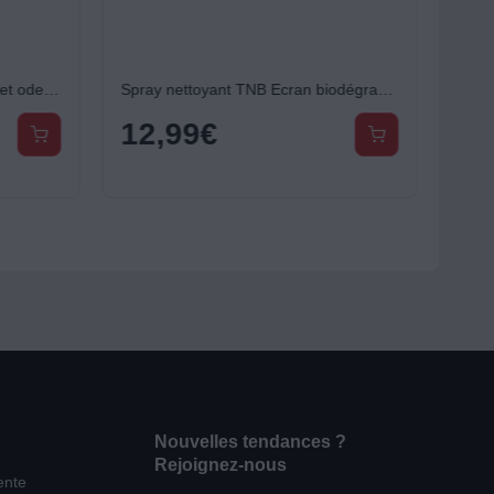
Détergent TINECO Sols durs Pet odeur lavande 1L Floor One
Spray nettoyant TNB Ecran biodégradable
12,99
€
Nouvelles tendances ?
Rejoignez-nous
ente