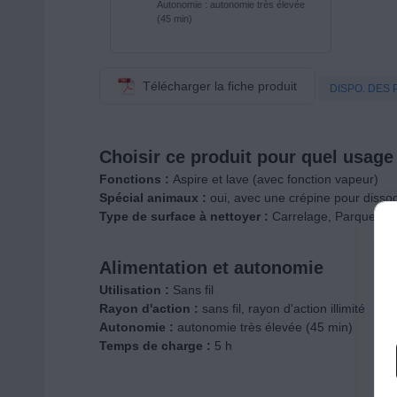
Autonomie : autonomie très élevée
(45 min)
Télécharger la fiche produit
DISPO. DES 
Choisir ce produit pour quel usage
Fonctions :
Aspire et lave (avec fonction vapeur)
Spécial animaux :
oui, avec une crépine pour dissoci
Type de surface à nettoyer :
Carrelage, Parquet, Bé
Alimentation et autonomie
Utilisation :
Sans fil
Rayon d'action :
sans fil, rayon d'action illimité
Autonomie :
autonomie très élevée (45 min)
Temps de charge :
5 h