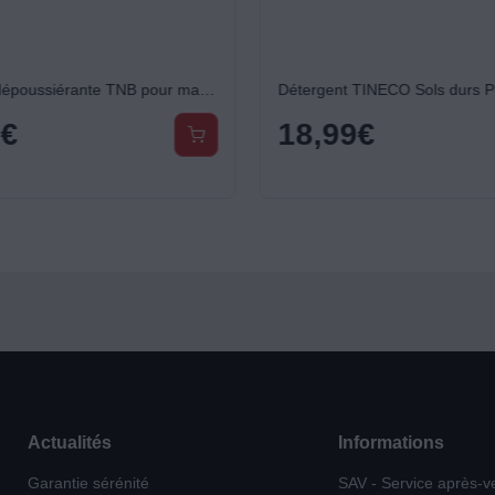
Bombe dépoussiérante TNB pour matériel informatique
9
€
18,99
€
Actualités
Informations
Garantie sérénité
SAV - Service après-v