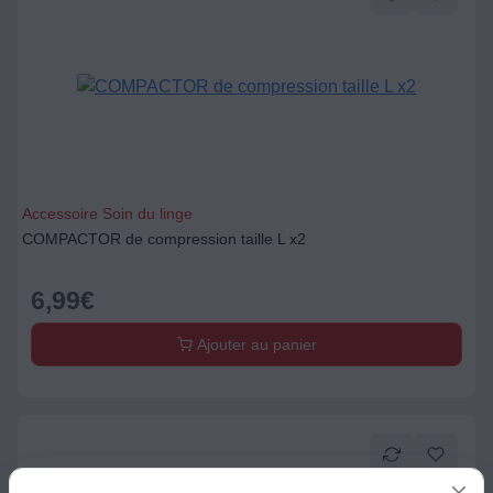
Accessoire Soin du linge
COMPACTOR de compression taille L x2
6,99
€
Ajouter au panier