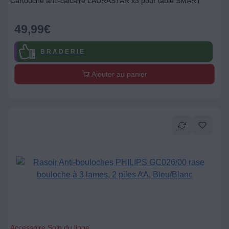
Cartouche anti-calcaire LAURASTAR x3 pour table SMART
49,99
€
B R A D E R I E
Ajouter au panier
Accessoire Soin du linge