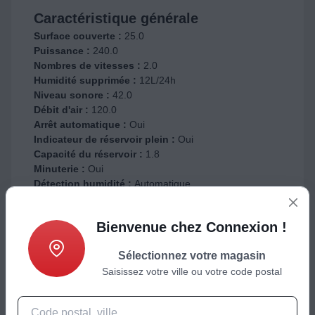
Caractéristique générale
Surface couverte :
25.0
Puissance :
240.0
Nombres de vitesses :
2.0
Humidité supprimée :
12L/24h
Niveau sonore :
42.0
Débit d'air :
120.0
Arrêt automatique :
Oui
Indicateur de réservoir plein :
Oui
Capacité du réservoir :
1.8
Minuterie :
Oui
Détection humidité :
Automatique
Drainage permanent :
Oui
Bienvenue chez Connexion !
Sélectionnez votre magasin
Saisissez votre ville ou votre code postal