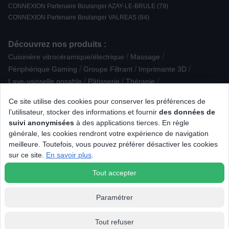
CONNEXION Partenaire Boulanger AZAY-LE-BRULE (79)
CONNEXION Partenaire Boulanger VALREAS (84)
Découvrez nos produits :
/
/
Cuisinière vitrocéramique/électrique
Massage
/
/
/
Périphérique Gaming
Groupe Filtrant
Imprimante 3D
/
/
/
Lave-vaisselle posable
Pâtisserie
Thérapie
/
/
Sorbetière / machine à granité
The Frame SAMSUNG
Ce site utilise des cookies pour conserver les préférences de
/
/
/
Nettoyeur haute pression
Réfrigérateur avec freezer
Divers
l’utilisateur, stocker des informations et fournir
des données de
/
/
/
Table à repasser
Robot cuiseur
Rasoir électrique
suivi anonymisées
à des applications tierces. En règle
/
/
/
Radio portable
Nettoyeur vapeur
Piano de cuisson mixte
générale, les cookies rendront votre expérience de navigation
/
/
/
Station météo
Casque filaire Arceau
Dac
meilleure. Toutefois, vous pouvez préférer désactiver les cookies
/
/
/
Appareil photo obj. interchangeable
Enceinte
Mini bar
sur ce site.
En savoir plus
.
Housse / Coque / Protection d'écran
Tout accepter
Paramétrer
Tout refuser
© 2026 Tous droits réservés Connexion.fr