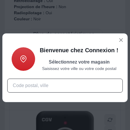
Rétroéclairage :
Oui
Projection de l'heure :
Non
Radiopilotage :
Oui
Couleur :
Noir
Bienvenue chez Connexion !
Sélectionnez votre magasin
ctéristiques
Produits complémentaires
Saisissez votre ville ou votre code postal