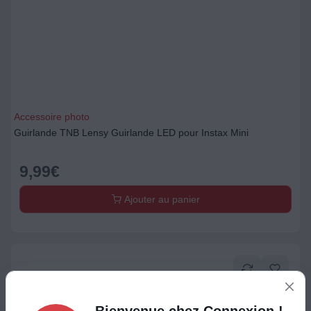
Accessoire photo
Guirlande TNB Lensy Guirlande LED pour Instax Mini
9,99
€
Ajouter au panier
Bienvenue chez Connexion !