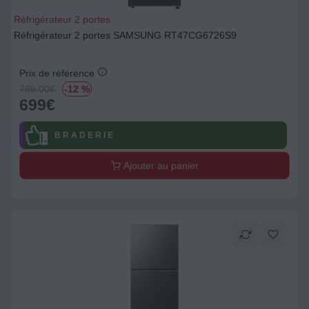
Réfrigérateur 2 portes
Réfrigérateur 2 portes SAMSUNG RT47CG6726S9
Prix de référence
799.00
€
-12 %
699
€
B R A D E R I E
Ajouter au panier