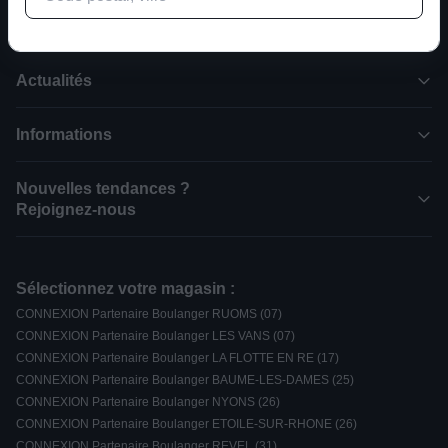
Son - Image - ménager - multimédia
Actualités
Informations
Nouvelles tendances ?
Rejoignez-nous
Sélectionnez votre magasin :
CONNEXION Partenaire Boulanger RUOMS (07)
CONNEXION Partenaire Boulanger LES VANS (07)
CONNEXION Partenaire Boulanger LA FLOTTE EN RE (17)
CONNEXION Partenaire Boulanger BAUME-LES-DAMES (25)
CONNEXION Partenaire Boulanger NYONS (26)
CONNEXION Partenaire Boulanger ETOILE-SUR-RHONE (26)
CONNEXION Partenaire Boulanger REVEL (31)