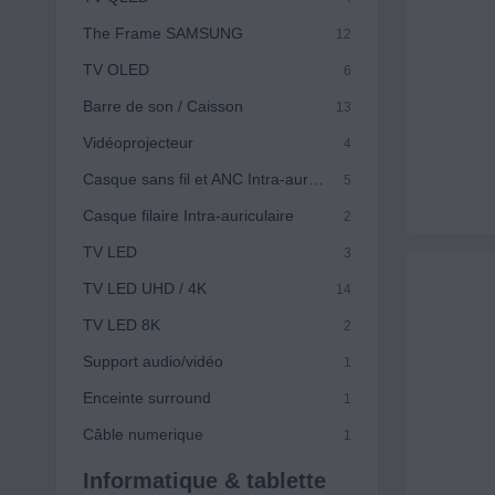
The Frame SAMSUNG
12
TV OLED
6
Barre de son / Caisson
13
Vidéoprojecteur
4
Casque sans fil et ANC Intra-auriculaire
5
Casque filaire Intra-auriculaire
2
TV LED
3
TV LED UHD / 4K
14
TV LED 8K
2
Support audio/vidéo
1
Enceinte surround
1
Câble numerique
1
Informatique & tablette