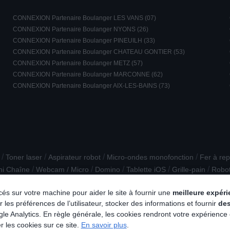
CONNEXION Partenaire Boulanger LES VANS (07)
CONNEXION Partenaire Boulanger NYONS (26)
CONNEXION Partenaire Boulanger PINEUILH (33)
CONNEXION Partenaire Boulanger CHATEAU GONTIER (53)
CONNEXION Partenaire Boulanger METZ (57)
CONNEXION Partenaire Boulanger MARCONNE (62)
CONNEXION Partenaire Boulanger AIX-LES-BAINS (73)
/
/
/
/
Toner laser
Aspirateur robot
Micro-ondes monofonction
Fer à re
/
/
/
/
/
ni Chaîne
Webcam / Micro
Domino
Tablette iOS
Grille-pain
Robot
lacés sur votre machine pour aider le site à fournir une
meilleure expér
 les préférences de l’utilisateur, stocker des informations et fournir
de
e Analytics. En règle générale, les cookies rendront votre expérience
r les cookies sur ce site.
En savoir plus
.