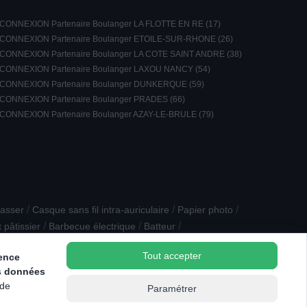
CONNEXION Partenaire Boulanger LA FLOTTE EN RE (17)
CONNEXION Partenaire Boulanger ETOILE-SUR-RHONE (26)
CONNEXION Partenaire Boulanger LA COTE SAINT ANDRE (38)
CONNEXION Partenaire Boulanger LAXOU NANCY (54)
CONNEXION Partenaire Boulanger DUNKERQUE (59)
CONNEXION Partenaire Boulanger PRADES (66)
CONNEXION Partenaire Boulanger AZAY-LE-BRULE (79)
/
/
/
passer
Casque sans fil intra-auriculaire
Papier photo
/
/
/
 pâtissier
Barbecue électrique
Batteur
Tout accepter
ience
s données
 de
Paramétrer