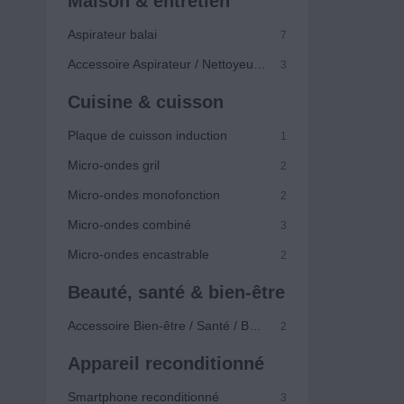
Maison & entretien
Aspirateur balai
7
Accessoire Aspirateur / Nettoyeur vapeur
3
Cuisine & cuisson
Plaque de cuisson induction
1
Micro-ondes gril
2
Micro-ondes monofonction
2
Micro-ondes combiné
3
Micro-ondes encastrable
2
Beauté, santé & bien-être
Accessoire Bien-être / Santé / Beauté
2
Appareil reconditionné
Smartphone reconditionné
3