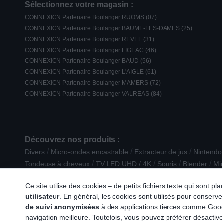
Sélectionnez votre magasin :
CONNEXION Partenaire Boulanger RUOMS (07)
CONNEXION Partenaire Boulanger BAUME-LES-DAMES (25)
CONNEXION Partenaire Boulanger REVEL (31)
CONNEXION Partenaire Boulanger FIGEAC (46)
CONNEXION Partenaire Boulanger BAUD (56)
CONNEXION Partenaire Boulanger L'AIGLE (61)
CONNEXION Partenaire Boulanger MAMERS (72)
CONNEXION Partenaire Boulanger VALREAS (84)
Découvrez nos produits :
/
/
/
Divers
Micro-ondes encastrable
Extracteur de jus
Nintendo
/
/
/
/
Tondeuse à cheveux
TV LED UHD / 4K
Souris
Blender
Mi
Accessoire Petite cuisson
Ce site utilise des cookies – de petits fichiers texte qui sont p
utilisateur
. En général, les cookies sont utilisés pour conserver
de suivi anonymisées
à des applications tierces comme Googl
navigation meilleure. Toutefois, vous pouvez préférer désactive