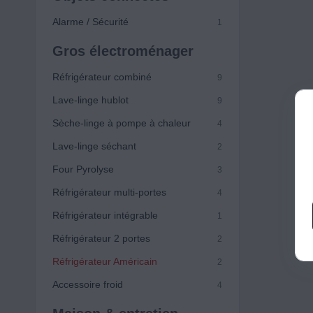
Alarme / Sécurité
1
Gros électroménager
Réfrigérateur combiné
9
Lave-linge hublot
9
Sèche-linge à pompe à chaleur
4
Lave-linge séchant
2
Four Pyrolyse
3
Réfrigérateur multi-portes
4
Réfrigérateur intégrable
1
Réfrigérateur 2 portes
2
Réfrigérateur Américain
2
Accessoire froid
4