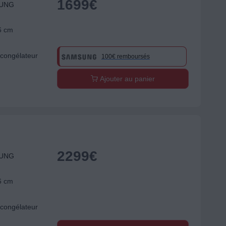
1699
€
SUNG
6 cm
congélateur
100€ remboursés
Ajouter au panier
2299
€
SUNG
6 cm
congélateur