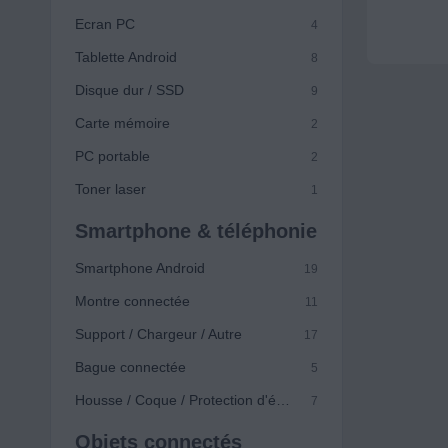
Ecran PC
4
Tablette Android
8
Disque dur / SSD
9
Carte mémoire
2
PC portable
2
Toner laser
1
Smartphone & téléphonie
Smartphone Android
19
Montre connectée
11
Support / Chargeur / Autre
17
Bague connectée
5
Housse / Coque / Protection d'écran
7
Objets connectés