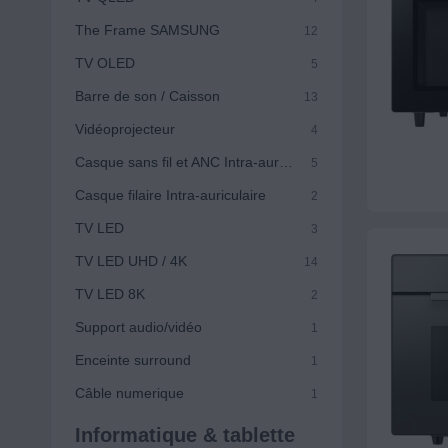
The Frame SAMSUNG
12
TV OLED
5
Barre de son / Caisson
13
Vidéoprojecteur
4
Casque sans fil et ANC Intra-auriculaire
5
Casque filaire Intra-auriculaire
2
TV LED
3
TV LED UHD / 4K
14
TV LED 8K
2
Support audio/vidéo
1
Enceinte surround
1
Câble numerique
1
Informatique & tablette