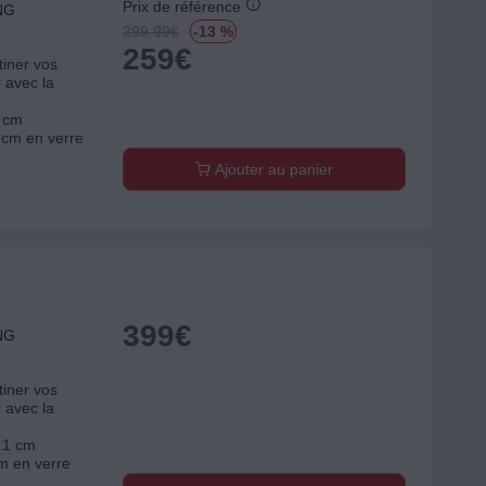
Prix de référence
NG
299.99
€
-13 %
259
€
tiner vos
r avec la
5 cm
 cm en verre
Ajouter au panier
399
€
NG
tiner vos
r avec la
8.1 cm
m en verre