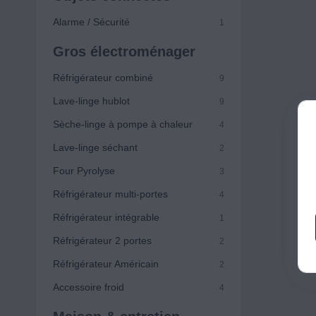
Alarme / Sécurité
1
Gros électroménager
Réfrigérateur combiné
9
Lave-linge hublot
9
Sèche-linge à pompe à chaleur
4
Lave-linge séchant
2
Four Pyrolyse
3
Réfrigérateur multi-portes
4
Réfrigérateur intégrable
1
Réfrigérateur 2 portes
2
Réfrigérateur Américain
2
Accessoire froid
4