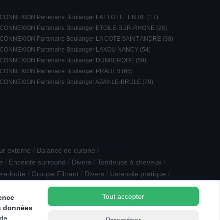
CONNEXION Partenaire Boulanger LA FLOTTE EN RE (17)
CONNEXION Partenaire Boulanger ETOILE-SUR-RHONE (26)
CONNEXION Partenaire Boulanger LA COTE SAINT ANDRE (38)
CONNEXION Partenaire Boulanger LAXOU NANCY (54)
CONNEXION Partenaire Boulanger DUNKERQUE (59)
CONNEXION Partenaire Boulanger PRADES (66)
CONNEXION Partenaire Boulanger AZAY-LE-BRULE (79)
/
/
ur externe
Balance de cuisine
/
/
/
/
e
Enceinte surround
Divers
Tondeuse à cheveux
/
/
/
/
vre-boîte
Groupe Filtrant
Divers
Ustensile pratique
Tout accepter
ience
s données
 de