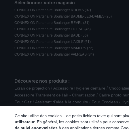
Sélectionnez votre magasin :
CONNEXION Partenaire Boulanger RUOMS (07)
CONNEXION Partenaire Boulanger BAUME-LES-DAMES (25)
CONNEXION Partenaire Boulanger REVEL (31)
CONNEXION Partenaire Boulanger FIGEAC (46)
CONNEXION Partenaire Boulanger BAUD (56)
CONNEXION Partenaire Boulanger L'AIGLE (61)
CONNEXION Partenaire Boulanger MAMERS (72)
CONNEXION Partenaire Boulanger VALREAS (84)
Découvrez nos produits :
/
/
Ecran de projection
Accessoire Hygiène dentaire
Chocolatièr
/
Accessoire Traitement de l'air - Climatisation
Cadre photo nu
/
/
Four Gaz
Assistant d'aide à la conduite
Four Ecoclean / Hyd
/
/
Accessoire Robot ménager
Enceinte
Housse de protection
Ce site utilise des cookies – de petits fichiers texte qui sont p
utilisateur
. En général, les cookies sont utilisés pour conserver
de suivi anonymisées
à des applications tierces comme Googl