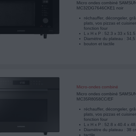
Micro ondes combiné SAMSU
MC32DG7646CKE1 noir
réchauffer, décongeler, grâ
plats, vos pizzas et cuisine
fonction four
L x H x P : 52.3 x 33 x 51.
Diamètre du plateau : 34,5
bouton et tactile
Micro-ondes combiné
Micro ondes combiné SAMSU
MC35R8058CC/EF
réchauffer, décongeler, grâ
plats, vos pizzas et cuisine
fonction four
L x H x P : 52.8 x 40.4 x 4
Diamètre du plateau : 38 c
tactile