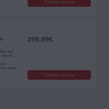
Ajouter au panier
209,99
€
NG
tiner vos
r avec la
4 cm
m en verre
Ajouter au panier