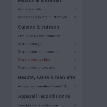
Maison & entretien
Aspirateur balai
7
Accessoire Aspirateur / Nettoyeur vapeur
3
Cuisine & cuisson
Plaque de cuisson induction
1
Micro-ondes gril
2
Micro-ondes monofonction
2
Micro-ondes combiné
3
Micro-ondes encastrable
2
Beauté, santé & bien-être
Accessoire Bien-être / Santé / Beauté
2
Appareil reconditionné
Smartphone reconditionné
4