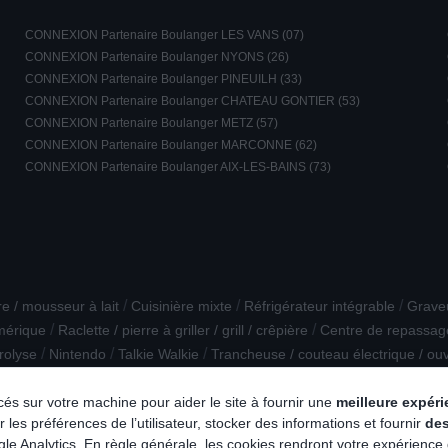
CONNEXION Partenaire Boulanger LES VANS (07)
CONNEXION Partenaire Boulanger NYONS (26)
CONNEXION Partenaire Boulanger PINEUILH (33)
CONNEXION Partenaire Boulanger CHATEAU GONTIER (53)
CONNEXION Partenaire Boulanger METZ (57)
CONNEXION Partenaire Boulanger MARCONNE (62)
CONNEXION Partenaire Boulanger AIX-LES-BAINS (73)
/
/
/
e / mousseur à lait
Cuisinière mixte
Réfrigérateur intégrable
Grave
/
/
mérique
Raclette / pierre à griller / grill / crêpière
Centre de repassag
/
/
/
rolyse
Nintendo
Talkie Walkie
Trancheuse / couteau électrique / ou
lacés sur votre machine pour aider le site à fournir une
meilleure expér
 les préférences de l’utilisateur, stocker des informations et fournir
de
e Analytics. En règle générale, les cookies rendront votre expérience