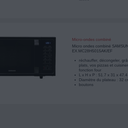
Micro-ondes combiné
Micro ondes combiné SAMSU
EX.MC28H5015AK/EF
réchauffer, décongeler, grâ
plats, vos pizzas et cuisine
fonction four
L x H x P : 51.7 x 31 x 47.
Diamètre du plateau : 32 c
boutons