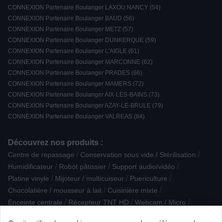
CONNEXION Partenaire Boulanger LAXOU NANCY (54)
CONNEXION Partenaire Boulanger BAUD (56)
CONNEXION Partenaire Boulanger METZ (57)
CONNEXION Partenaire Boulanger DUNKERQUE (59)
CONNEXION Partenaire Boulanger L'AIGLE (61)
CONNEXION Partenaire Boulanger MARCONNE (62)
CONNEXION Partenaire Boulanger PRADES (66)
CONNEXION Partenaire Boulanger MAMERS (72)
CONNEXION Partenaire Boulanger AIX-LES-BAINS (73)
CONNEXION Partenaire Boulanger AZAY-LE-BRULE (79)
CONNEXION Partenaire Boulanger VALREAS (84)
Découvrez nos produits :
/
/
Centre de repassage
Conservation sous vide / Stérilisation
/
/
/
Humidificateur
Robot pâtissier
Support audio/vidéo
/
/
/
Platine vinyle
Mijoteur / multicuiseur
Puericulture
/
/
Chocolatière / mousseur à lait
Cuisinière mixte
/
/
/
Enceinte centrale
Récepteur TNT HD
Webcam / Micro
/
/
Casque sans fil et ANC Arceau
Réfrigérateur multi-portes