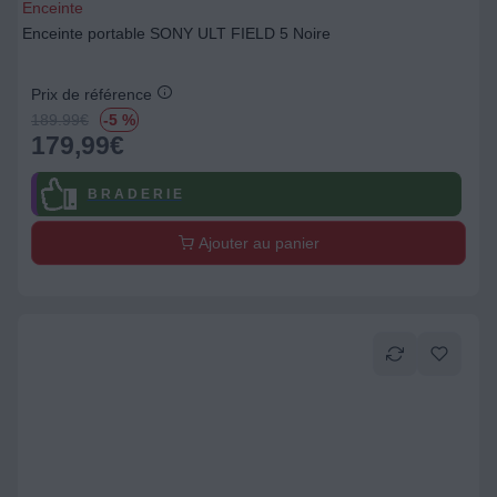
Enceinte
Enceinte portable SONY ULT FIELD 5 Noire
Prix de référence
189.99
€
-5 %
179,99
€
B R A D E R I E
Ajouter au panier