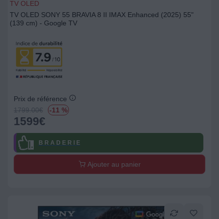
TV OLED
TV OLED SONY 55 BRAVIA 8 II IMAX Enhanced (2025) 55"
(139 cm) - Google TV
Prix de référence
1799.00
€
-11 %
1599
€
B R A D E R I E
Ajouter au panier