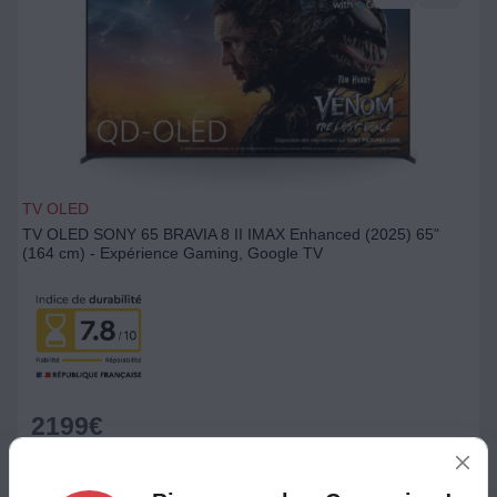
TV OLED
TV OLED SONY 65 BRAVIA 8 II IMAX Enhanced (2025) 65"
(164 cm) - Expérience Gaming, Google TV
2199
€
Ajouter au panier