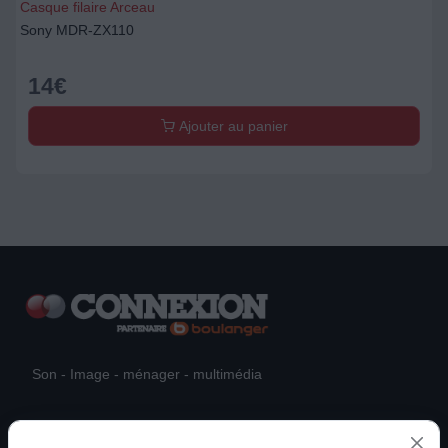
Casque filaire Arceau
Sony MDR-ZX110
14
€
Ajouter au panier
Son - Image - ménager - multimédia
Actualités