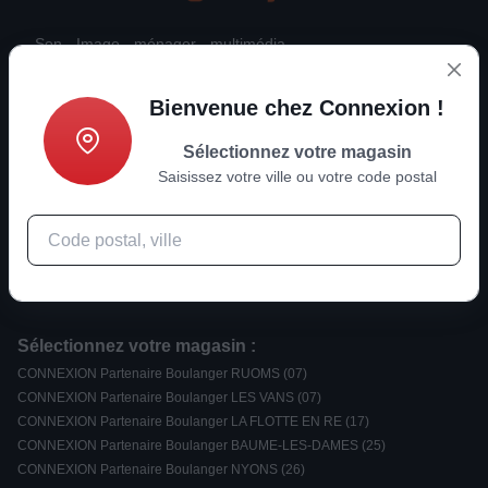
Son - Image - ménager - multimédia
Bienvenue chez Connexion !
Actualités
Sélectionnez votre magasin
Saisissez votre ville ou votre code postal
Informations
Nouvelles tendances ?
Rejoignez-nous
Sélectionnez votre magasin :
CONNEXION Partenaire Boulanger RUOMS (07)
CONNEXION Partenaire Boulanger LES VANS (07)
CONNEXION Partenaire Boulanger LA FLOTTE EN RE (17)
CONNEXION Partenaire Boulanger BAUME-LES-DAMES (25)
CONNEXION Partenaire Boulanger NYONS (26)