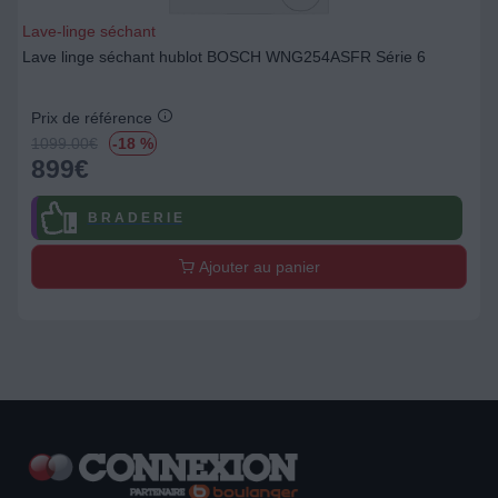
Lave-linge séchant
Lave linge séchant hublot BOSCH WNG254ASFR Série 6
Prix de référence
1099.00
€
-18 %
899
€
B R A D E R I E
Ajouter au panier