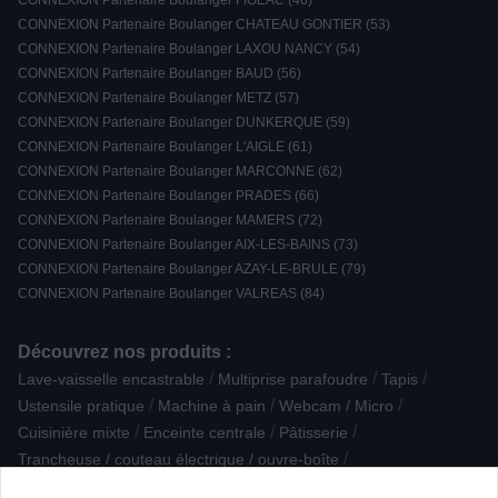
CONNEXION Partenaire Boulanger FIGEAC (46)
CONNEXION Partenaire Boulanger CHATEAU GONTIER (53)
CONNEXION Partenaire Boulanger LAXOU NANCY (54)
CONNEXION Partenaire Boulanger BAUD (56)
CONNEXION Partenaire Boulanger METZ (57)
CONNEXION Partenaire Boulanger DUNKERQUE (59)
CONNEXION Partenaire Boulanger L'AIGLE (61)
CONNEXION Partenaire Boulanger MARCONNE (62)
CONNEXION Partenaire Boulanger PRADES (66)
CONNEXION Partenaire Boulanger MAMERS (72)
CONNEXION Partenaire Boulanger AIX-LES-BAINS (73)
CONNEXION Partenaire Boulanger AZAY-LE-BRULE (79)
CONNEXION Partenaire Boulanger VALREAS (84)
Découvrez nos produits :
/
/
/
Lave-vaisselle encastrable
Multiprise parafoudre
Tapis
/
/
/
Ustensile pratique
Machine à pain
Webcam / Micro
/
/
/
Cuisinière mixte
Enceinte centrale
Pâtisserie
/
Trancheuse / couteau électrique / ouvre-boîte
/
/
/
Barbecue à charbon de bois
Four Email
Robot de piscine