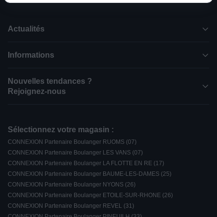
Actualités
Informations
Nouvelles tendances ?
Rejoignez-nous
Sélectionnez votre magasin :
CONNEXION Partenaire Boulanger RUOMS (07)
CONNEXION Partenaire Boulanger LES VANS (07)
CONNEXION Partenaire Boulanger LA FLOTTE EN RE (17)
CONNEXION Partenaire Boulanger BAUME-LES-DAMES (25)
CONNEXION Partenaire Boulanger NYONS (26)
CONNEXION Partenaire Boulanger ETOILE-SUR-RHONE (26)
CONNEXION Partenaire Boulanger REVEL (31)
CONNEXION Partenaire Boulanger PINEUILH (33)