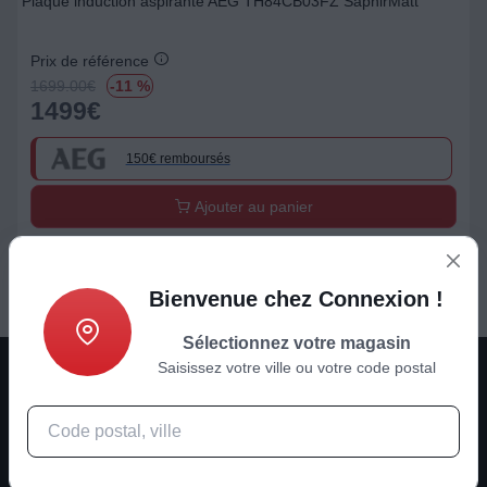
Plaque induction aspirante AEG TH84CB03FZ SaphirMatt
Prix de référence
1699.00
€
-11 %
1499
€
150€ remboursés
Ajouter au panier
Bienvenue chez Connexion !
Sélectionnez votre magasin
Saisissez votre ville ou votre code postal
Son - Image - ménager - multimédia