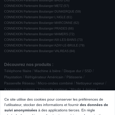
CONNEXION Partenaire Boulanger BAUD (56)
CONNEXION Partenaire Boulanger METZ (57)
CONNEXION Partenaire Boulanger DUNKERQUE (59)
CONNEXION Partenaire Boulanger L'AIGLE (61)
CONNEXION Partenaire Boulanger MARCONNE (62)
CONNEXION Partenaire Boulanger PRADES (66)
CONNEXION Partenaire Boulanger MAMERS (72)
CONNEXION Partenaire Boulanger AIX-LES-BAINS (73)
CONNEXION Partenaire Boulanger AZAY-LE-BRULE (79)
CONNEXION Partenaire Boulanger VALREAS (84)
Découvrez nos produits :
/
/
/
Téléphone filaire
Machine à bière
Disque dur / SSD
/
/
/
Playstation
Réfrigérateur Américain
Pâtisserie
/
/
/
Passerelle Réseau
Micro-ondes combiné
Nettoyeur vapeur
/
/
/
Accessoire cuisson
Ustensile pratique
Moulin à épices
/
/
Appareil photo compact
Piano de cuisson mixte
Aide médicale
Ce site utilise des cookies pour conserver les préférences de
/
/
/
Casque Gamer
Accessoire Petite cuisson
l’utilisateur, stocker des informations et fournir
des données de
/
/
Connectique multimedia
Centre de repassage
suivi anonymisées
à des applications tierces. En règle
/
/
Câble numerique
Assistant d'aide à la conduite