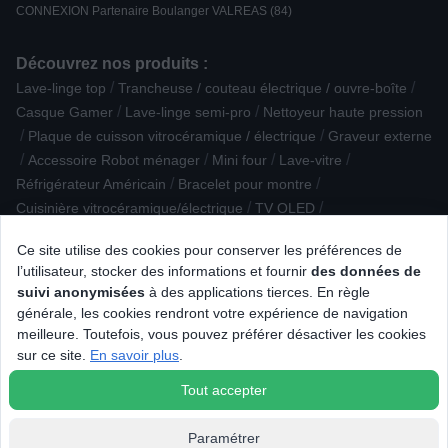
CONNEXION Partenaire Boulanger VALREAS (84)
Découvrez nos produits :
/
/
Lave-linge top
Trancheuse / couteau électrique / ouvre-boîte
/
/
Casque Gamer
Lave-linge semi-pro
Nettoyeur haute pression
/
/
Plaque de cuisson vitrocéramique / électrique
Graveur externe
/
/
/
/
Accessoire Robot ménager
Mini four
Lave-vitre
/
/
Réfrigérateur Américain
Bracelet pour montre
/
/
Cuisinière vitrocéramique/électrique
TV OLED
/
/
Hygiène dentaire
Mini-machine à laver / Essoreuse à linge
Ce site utilise des cookies pour conserver les préférences de
/
/
Sèche-linge à Condensation
PC Tout-en-un
l’utilisateur, stocker des informations et fournir
des données de
/
/
Cave à vin de mise en température
Robot Tondeuse
suivi anonymisées
à des applications tierces. En règle
/
/
Accessoire Petit déjeuner
Haut-parleur
générale, les cookies rendront votre expérience de navigation
/
Accessoire Aspirateur / Nettoyeur vapeur
Centre de repassage
meilleure. Toutefois, vous pouvez préférer désactiver les cookies
/
/
/
Cartouche d'encre
Climatiseur, rafraîchisseur
sur ce site.
En savoir plus
.
/
Téléphone filaire
Accessoire caméra
Tout accepter
Paramétrer