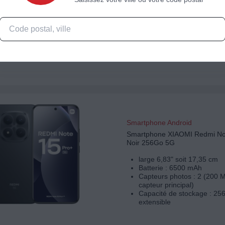
large 6,7" soit 17 cm
Batterie : 7500 mAh
Capteurs photos : 2 (108 
capteur principal)
Capacité de stockage : 25
extensible
Smartphone Android
Smartphone XIAOMI Redmi No
Noir 256Go 5G
large 6,83" soit 17,35 cm
Batterie : 6500 mAh
Capteurs photos : 2 (200 
capteur principal)
Capacité de stockage : 25
extensible