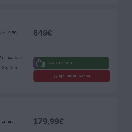
649
€
el 10 5G
P en capteur
B R A D E R I E
8 Go, Non
Ajouter au panier
179,99
€
 Smart +