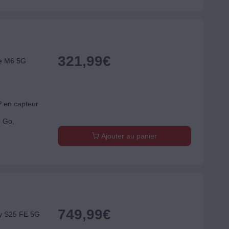
321,99
€
e M6 5G
P en capteur
8 Go,
Ajouter au panier
749,99
€
 S25 FE 5G