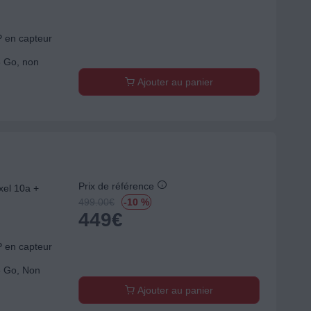
P en capteur
8 Go, non
Ajouter au panier
Prix de référence
el 10a +
499.00
€
-10 %
449
€
P en capteur
8 Go, Non
Ajouter au panier