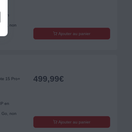
MP en
6 Go, non
Ajouter au panier
499,99
€
te 15 Pro+
MP en
6 Go, non
Ajouter au panier