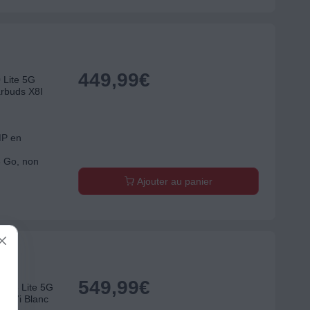
449,99
€
Lite 5G
rbuds X8I
MP en
6 Go, non
Ajouter au panier
549,99
€
c 8 Lite 5G
 X7i Blanc