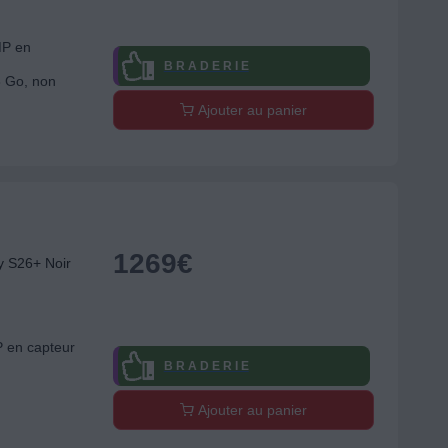
MP en
B R A D E R I E
8 Go, non
Ajouter au panier
1269
€
 S26+ Noir
P en capteur
B R A D E R I E
Ajouter au panier