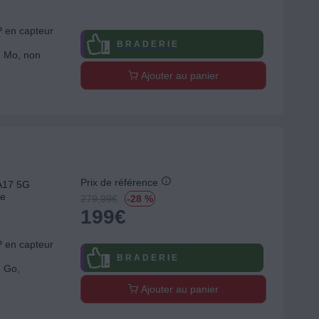
P en capteur
B R A D E R I E
8 Mo, non
Ajouter au panier
Prix de référence
A17 5G
pe
279,99
€
-28 %
199
€
P en capteur
B R A D E R I E
8 Go,
Ajouter au panier