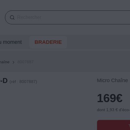
du moment
BRADERIE
haîne
8007887
0-D
Micro Chaîne
(réf : 8007887)
169
€
dont 1,93 € d'éco