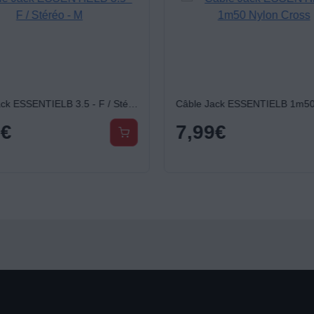
Câble Jack ESSENTIELB 3.5 - F / Stéréo - M
9
€
7,99
€