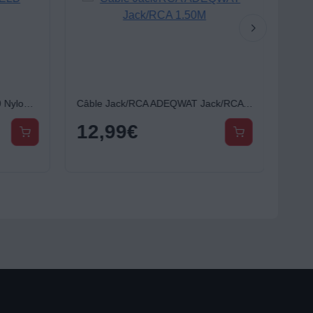
Câble Jack ESSENTIELB 1m50 Nylon Cross
Câble Jack/RCA ADEQWAT Jack/RCA 1.50M
12,99
€