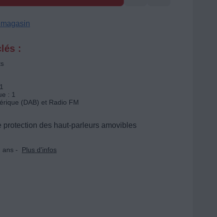
n magasin
lés :
ts
 1
ue : 1
érique (DAB) et Radio FM
e protection des haut-parleurs amovibles
 ans -
Plus d'infos