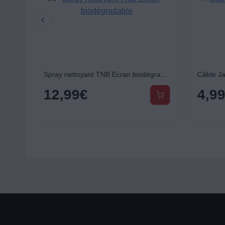
Rallonge Jack ESSENTIELB 5M - Rallonge
Spray nettoyant TNB Ecran biodégradable
12,99
€
4,9