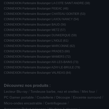
CONNEXION Partenaire Boulanger LA COTE SAINT ANDRE (38)
CONNEXION Partenaire Boulanger FIGEAC (46)
CONNEXION Partenaire Boulanger CHATEAU GONTIER (53)
CONNEXION Partenaire Boulanger LAXOU NANCY (54)
CONNEXION Partenaire Boulanger BAUD (56)
CONNEXION Partenaire Boulanger METZ (57)
CONNEXION Partenaire Boulanger DUNKERQUE (59)
CONNEXION Partenaire Boulanger L'AIGLE (61)
CONNEXION Partenaire Boulanger MARCONNE (62)
CONNEXION Partenaire Boulanger PRADES (66)
CONNEXION Partenaire Boulanger MAMERS (72)
CONNEXION Partenaire Boulanger AIX-LES-BAINS (73)
CONNEXION Partenaire Boulanger AZAY-LE-BRULE (79)
CONNEXION Partenaire Boulanger VALREAS (84)
Découvrez nos produits :
/
/
/
Lecteur Blu-ray
Tondeuse barbe, nez et oreilles
Mini four
/
/
/
PC Gamer portable
Coutellerie / Découpe
Enceinte surround
/
/
Micro-ondes encastrable
Centrifugeuse
/
/
Accessoire Robot ménager
Machine à glaçons