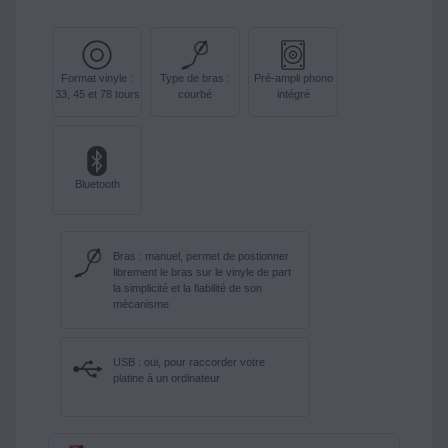
Format vinyle :
Type de bras :
Pré-ampli phono
33, 45 et 78 tours
courbé
intégré
Bluetooth
Bras : manuel, permet de postionner
librement le bras sur le vinyle de part
la simplicité et la fiabilité de son
mécanisme
USB : oui, pour raccorder votre
platine à un ordinateur