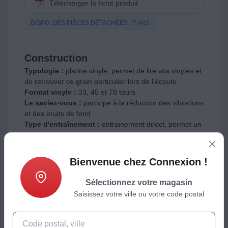
Télécharger la fiche produit
DISPO. DES PIÈCES DÉTACHÉES : 7 ANS
Construction
Typologie :
platine vinyle, permet de lire vos vinyles et
de retrouver ce grain particulier lors de l'écoute
Format vinyle :
33, 45 et 78 tours
Le saviez-vous :
participe à la réduction des vibrations
et des bruits de fond
Type d'entraînement :
entrainement direct, permet un
démarrage et un arrêt instantané
Matériau plateau :
aluminium
Matière couvre plateau :
tapis antidérapant
Bienvenue chez Connexion !
Type de chassis :
non communiqué
Coloris :
Noir
Sélectionnez votre magasin
Consommation en fonctionnement (en Watts) :
3.2
Saisissez votre ville ou votre code postal