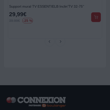
Support mural TV ESSENTIELB Inclin'TV 32-75''
29,99
€
39.99
€
-25 %