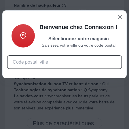
Nombre de haut-parleur :
9
Traitement du son :
Dolby Atmos, DTS X,
Synchronisation du son TV et barre de son
Dolby Atmos :
le Dolby atmos est un système
Bienvenue chez Connexion !
d'enceintes réfléchissant le son sur le plafond et les
murs pour des effets sonores 3D afin de vous plonger
Sélectionnez votre magasin
au coeur de l'action
Saisissez votre ville ou votre code postal
DTS X :
le DTS-X est un mode de traitement du son qui
permet de restituer chez soi un effet sonore en trois
dimensions
Calibrage automatique :
oui, le son s'adapte
automatiquement à la configuration de la pièce pour un
son optimal
Synchronisation du son TV et barre de son :
Oui
Technologies de synchronisation :
Q Symphony
Le saviez-vous :
synchroniser les hauts parleurs de
votre télévision compatible avec ceux de votre barre de
son et vivez une expérience plus immersive