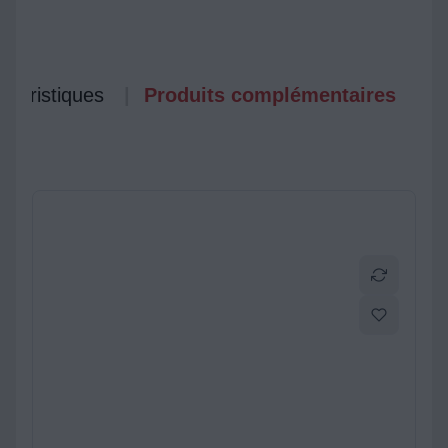
ctéristiques
Produits complémentaires