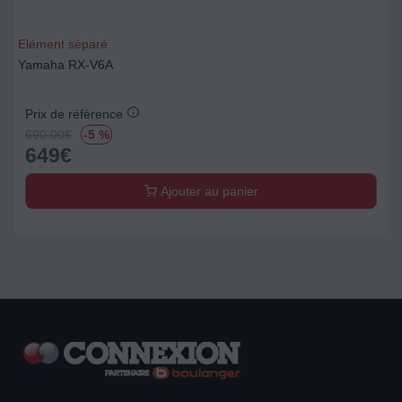
Elément séparé
Yamaha RX-V6A
Prix de référence
690.00
€
-5 %
649
€
Ajouter au panier