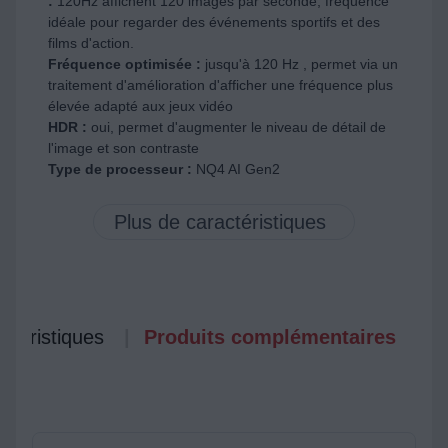
:
120Hz affichent 120 images par seconde, fréquence
idéale pour regarder des événements sportifs et des
films d'action.
Fréquence optimisée :
jusqu'à 120 Hz , permet via un
traitement d'amélioration d'afficher une fréquence plus
élevée adapté aux jeux vidéo
HDR :
oui, permet d'augmenter le niveau de détail de
l'image et son contraste
Type de processeur :
NQ4 AI Gen2
ctéristiques
Produits complémentaires