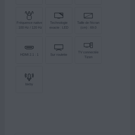
Fréquence native
Technologie
Taille de l'écran
: 100 Hz / 120 Hz
exacte : LED
(cm) : 69.0
TV connectée
HDMI 2.1 : 1
Sur roulette
Tizen
bixby